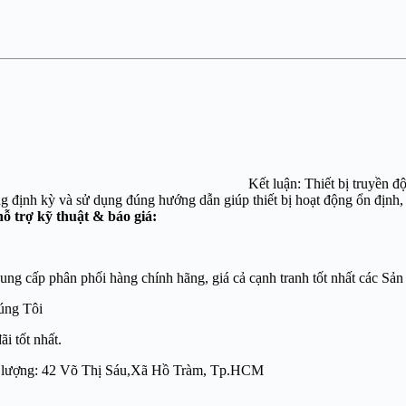
 tai nạn. Kết luận: Thiết bị truyền động Stieber khôn
o dưỡng định kỳ và sử dụng đúng hướng dẫn giúp thiết bị hoạt đ
ỗ trợ kỹ thuật & báo giá:
́p phân phối hàng chính hãng, giá cả cạnh tranh tốt nhất các Sản
úng Tôi
i tốt nhất.
 chất lượng: 42 Võ Thị Sáu,Xã Hồ Tràm, Tp.HCM