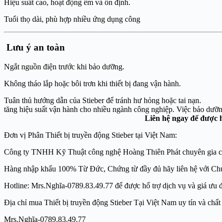
Hiệu suất cao, hoạt động êm và ổn định.
Tuổi thọ dài, phù hợp nhiều ứng dụng công
Lưu ý an toàn
Ngắt nguồn điện trước khi bảo dưỡng.
Không tháo lắp hoặc bôi trơn khi thiết bị đang vận hành.
Tuân thủ hướng dẫn của Stieber để tránh hư hỏng hoặc
tăng hiệu suất vận hành cho nhiều ngành công nghiệp. Việc bả
Liên hệ ngay để được h
Đơn vị Phân Thiết bị truyền động Stieber tại Việt Nam:
Công ty TNHH Kỹ Thuật công nghệ Hoàng Thiên Phát chuyên gia cung câ
Hàng nhập khẩu 100% Từ Đức, Chứng từ đầy đủ hãy liên hệ với Ch
Hotline: Mrs.Nghĩa-0789.83.49.77 để được hổ trợ dịch vụ và giá ưu đã
Địa chỉ mua Thiết bị truyền động Stieber Tại Việt Nam uy tín và
Mrs.Nghĩa-0789.83.49.77