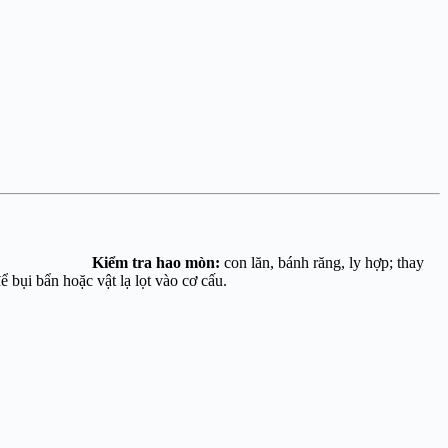
 trơn).
Kiểm tra hao mòn:
con lăn, bánh răng, ly hợp; thay
, không để bụi bẩn hoặc vật lạ lọt vào cơ cấu.
ọng và môi trường làm việc.