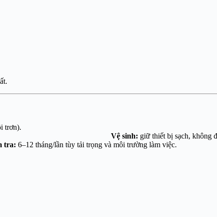
ất.
ỡ (nếu là freewheel kiểu cần bôi
c hư hại.
Vệ sinh:
giữ thiết bị sạch
 tra:
6–12 tháng/lần tùy tải tr