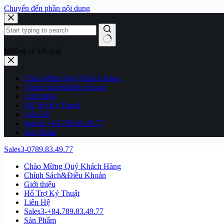
Chuyển đến phần nội dung
Không có kết quả
Chào Mừng Quý Khách Hàng
Chính Sách&Điều Khoản
Giới thiệu
Hổ Trợ Kỷ Thuật
Liên Hệ
Sales3-+84.789.83.49.77
Sản Phẩm
Sales3-0789.83.49.77
Chào Mừng Quý Khách Hàng
Chính Sách&Điều Khoản
Giới thiệu
Hổ Trợ Kỷ Thuật
Liên Hệ
Sales3-+84.789.83.49.77
Sản Phẩm