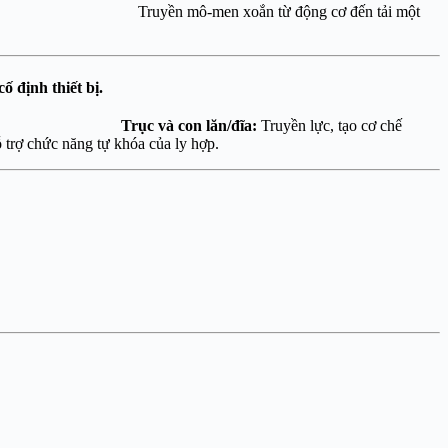
 mô-men xoắn từ động cơ đến tải một
ố định thiết bị.
hướng.
Trục và con lăn/đĩa:
Truyền lực, tạo cơ chế
trợ chức năng tự khóa của ly hợp.