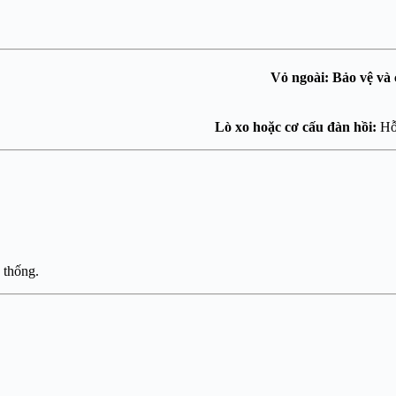
ong các hệ thống công nghiệp. Truyền
tạo
Vỏ ngoài:
Bảo vệ và c
n động chỉ theo một 
mở.
Lò xo hoặc cơ cấu đàn hồi:
Hỗ 
 thống.