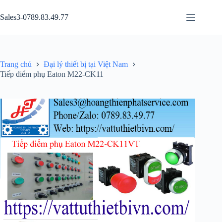
Chuyển
đến
Sales3-0789.83.49.77
phần
nội
dung
Trang chủ
Đại lý thiết bị tại Việt Nam
Tiếp điểm phụ Eaton M22-CK11