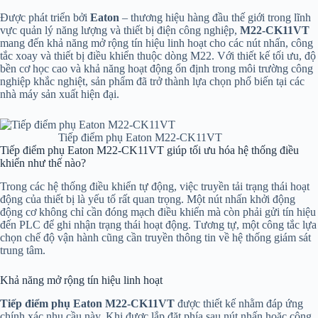
Được phát triển bởi
Eaton
– thương hiệu hàng đầu thế giới trong lĩnh
vực quản lý năng lượng và thiết bị điện công nghiệp,
M22-CK11VT
mang đến khả năng mở rộng tín hiệu linh hoạt cho các nút nhấn, công
tắc xoay và thiết bị điều khiển thuộc dòng M22. Với thiết kế tối ưu, độ
bền cơ học cao và khả năng hoạt động ổn định trong môi trường công
nghiệp khắc nghiệt, sản phẩm đã trở thành lựa chọn phổ biến tại các
nhà máy sản xuất hiện đại.
Tiếp điểm phụ Eaton M22-CK11VT
Tiếp điểm phụ Eaton M22-CK11VT giúp tối ưu hóa hệ thống điều
khiển như thế nào?
Trong các hệ thống điều khiển tự động, việc truyền tải trạng thái hoạt
động của thiết bị là yếu tố rất quan trọng. Một nút nhấn khởi động
động cơ không chỉ cần đóng mạch điều khiển mà còn phải gửi tín hiệu
đến PLC để ghi nhận trạng thái hoạt động. Tương tự, một công tắc lựa
chọn chế độ vận hành cũng cần truyền thông tin về hệ thống giám sát
trung tâm.
Khả năng mở rộng tín hiệu linh hoạt
Tiếp điểm phụ Eaton M22-CK11VT
được thiết kế nhằm đáp ứng
chính xác nhu cầu này. Khi được lắp đặt phía sau nút nhấn hoặc công