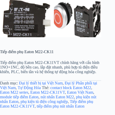
Tiếp điểm phụ Eaton M22-CK11
Tiếp điểm phụ Eaton M22-CK11VT chính hãng với cấu hình
1NO+1NC, độ bền cao, lắp đặt nhanh, phù hợp tủ điện điều
khiển, PLC, biến tần và hệ thống tự động hóa công nghiệp.
Danh mục:
Đại lý thiết bị tại Việt Nam
,
Đại lý Phân phối tại
Việt Nam
,
Tự Động Hóa
Thẻ:
contact block Eaton M22
,
Eaton M22 series
,
Eaton M22-CK11VT
,
Eaton Việt Nam
,
module tiếp điểm Eaton
,
nút nhấn Eaton M22
,
phụ kiện nút
nhấn Eaton
,
phụ kiện tủ điện công nghiệp
,
Tiếp điểm phụ
Eaton M22-CK11VT
,
tiếp điểm phụ nút nhấn Eaton