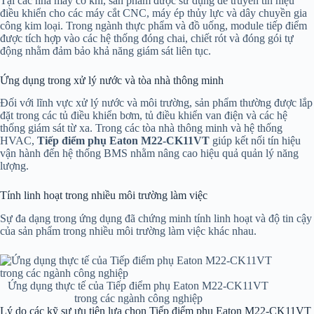
Tại các nhà máy cơ khí, sản phẩm được sử dụng để truyền tín hiệu
điều khiển cho các máy cắt CNC, máy ép thủy lực và dây chuyền gia
công kim loại. Trong ngành thực phẩm và đồ uống, module tiếp điểm
được tích hợp vào các hệ thống đóng chai, chiết rót và đóng gói tự
động nhằm đảm bảo khả năng giám sát liên tục.
Ứng dụng trong xử lý nước và tòa nhà thông minh
Đối với lĩnh vực xử lý nước và môi trường, sản phẩm thường được lắp
đặt trong các tủ điều khiển bơm, tủ điều khiển van điện và các hệ
thống giám sát từ xa. Trong các tòa nhà thông minh và hệ thống
HVAC,
Tiếp điểm phụ Eaton M22-CK11VT
giúp kết nối tín hiệu
vận hành đến hệ thống BMS nhằm nâng cao hiệu quả quản lý năng
lượng.
Tính linh hoạt trong nhiều môi trường làm việc
Sự đa dạng trong ứng dụng đã chứng minh tính linh hoạt và độ tin cậy
của sản phẩm trong nhiều môi trường làm việc khác nhau.
Ứng dụng thực tế của Tiếp điểm phụ Eaton M22-CK11VT
trong các ngành công nghiệp
Lý do các kỹ sư ưu tiên lựa chọn Tiếp điểm phụ Eaton M22-CK11VT