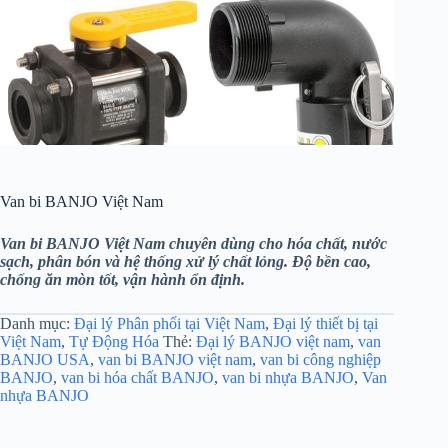
Van bi BANJO Việt Nam
Van bi BANJO Việt Nam chuyên dùng cho hóa chất, nước
sạch, phân bón và hệ thống xử lý chất lỏng. Độ bền cao,
chống ăn mòn tốt, vận hành ổn định.
Danh mục:
Đại lý Phân phối tại Việt Nam
,
Đại lý thiết bị tại
Việt Nam
,
Tự Động Hóa
Thẻ:
Đại lý BANJO việt nam
,
van
BANJO USA
,
van bi BANJO việt nam
,
van bi công nghiệp
BANJO
,
van bi hóa chất BANJO
,
van bi nhựa BANJO
,
Van
nhựa BANJO