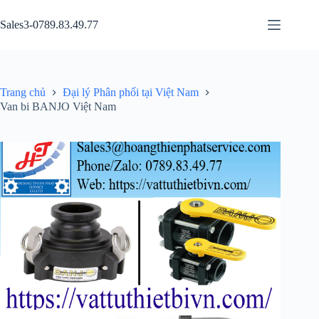
Chuyển
đến
Sales3-0789.83.49.77
phần
nội
dung
Trang chủ
Đại lý Phân phối tại Việt Nam
Van bi BANJO Việt Nam