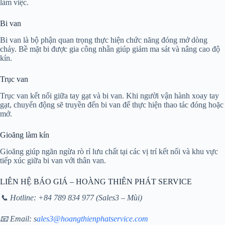
làm việc.
Bi van
Bi van là bộ phận quan trọng thực hiện chức năng đóng mở dòng
chảy. Bề mặt bi được gia công nhẵn giúp giảm ma sát và nâng cao độ
kín.
Trục van
Trục van kết nối giữa tay gạt và bi van. Khi người vận hành xoay tay
gạt, chuyển động sẽ truyền đến bi van để thực hiện thao tác đóng hoặc
mở.
Gioăng làm kín
Gioăng giúp ngăn ngừa rò rỉ lưu chất tại các vị trí kết nối và khu vực
tiếp xúc giữa bi van với thân van.
LIÊN HỆ BÁO GIÁ – HOÀNG THIÊN PHÁT SERVICE
📞 Hotline: +84 789 834 977 (Sales3 – Mùi)
📧 Email: s
ales3@hoangthienphatservice.com