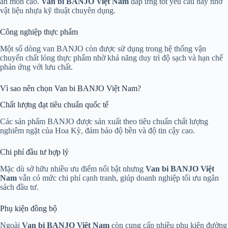
ăn mòn cao.
Van bi BANJO Việt Nam
đáp ứng tốt yêu cầu này nhờ
vật liệu nhựa kỹ thuật chuyên dụng.
Công nghiệp thực phẩm
Một số dòng van BANJO còn được sử dụng trong hệ thống vận
chuyển chất lỏng thực phẩm nhờ khả năng duy trì độ sạch và hạn chế
phản ứng với lưu chất.
Vì sao nên chọn Van bi BANJO Việt Nam?
Chất lượng đạt tiêu chuẩn quốc tế
Các sản phẩm BANJO được sản xuất theo tiêu chuẩn chất lượng
nghiêm ngặt của Hoa Kỳ, đảm bảo độ bền và độ tin cậy cao.
Chi phí đầu tư hợp lý
Mặc dù sở hữu nhiều ưu điểm nổi bật nhưng
Van bi BANJO Việt
Nam
vẫn có mức chi phí cạnh tranh, giúp doanh nghiệp tối ưu ngân
sách đầu tư.
Phụ kiện đồng bộ
Ngoài
Van bi BANJO Việt Nam
còn cung cấp nhiều phụ kiện đường