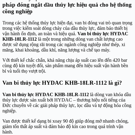
pháp đóng ngắt dầu thủy lực hiệu quả cho hệ thống
công nghiệp
Trong các hệ thống thủy lực hiện đại, van bi đóng vai trò quan trọng
trong việc kiểm soát dòng chảy của dầu thủy lực, đảm bảo thiết bị
vận hành ổn định, an toàn và hiệu quả.
Van bi thủy lực HYDAC
KHB-18LR-1112
là một trong những dòng van chất lượng cao
được sử dụng rộng rãi trong các ngành công nghiệp như thép, xi
măng, khai khoáng, dầu khí, năng lượng và chế tạo máy.
Với thiết kế chắc chắn, khả năng chịu áp suất cao lên đến 420 bar
cùng độ kín tuyệt đối, sản phẩm mang đến hiệu suất vận hành bền
bỉ và tuổi thọ vượt trội.
Van bi thủy lực HYDAC KHB-18LR-1112 là gì?
Van bi thủy lực HYDAC KHB-18LR-1112
là dòng van khóa dầu
thủy lực được sản xuất bởi
HYDAC
– thương hiệu nổi tiếng của
Đức chuyên về các giải pháp thủy lực, lọc dầu và tự động hóa công
nghiệp.
Van được thiết kế dạng bi xoay 90 độ giúp đóng mở nhanh chóng,
giảm tổn thất áp suất và đảm bảo độ kín cao trong quá trình vận
hành.