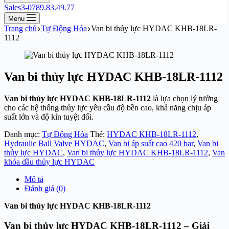
Sales3-0789.83.49.77
Menu
Trang chủ
Tự Động Hóa
Van bi thủy lực HYDAC KHB-18LR-
1112
Van bi thủy lực HYDAC KHB-18LR-1112
Van bi thủy lực HYDAC KHB-18LR-1112
là lựa chọn lý tưởng
cho các hệ thống thủy lực yêu cầu độ bền cao, khả năng chịu áp
suất lớn và độ kín tuyệt đối.
Danh mục:
Tự Động Hóa
Thẻ:
HYDAC KHB-18LR-1112
,
Hydraulic Ball Valve HYDAC
,
Van bi áp suất cao 420 bar
,
Van bi
thủy lực HYDAC
,
Van bi thủy lực HYDAC KHB-18LR-1112
,
Van
khóa dầu thủy lực HYDAC
Mô tả
Đánh giá (0)
Van bi thủy lực HYDAC KHB-18LR-1112
Van bi thủy lực HYDAC KHB-18LR-1112 – Giải