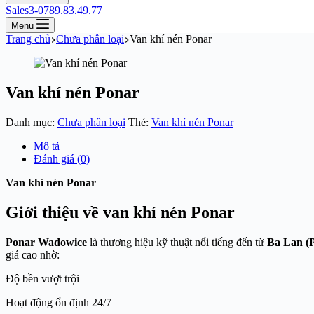
Sales3-0789.83.49.77
Menu
Trang chủ
Chưa phân loại
Van khí nén Ponar
Van khí nén Ponar
Danh mục:
Chưa phân loại
Thẻ:
Van khí nén Ponar
Mô tả
Đánh giá (0)
Van khí nén Ponar
Giới thiệu về van khí nén Ponar
Ponar Wadowice
là thương hiệu kỹ thuật nổi tiếng đến từ
Ba Lan (
giá cao nhờ:
Độ bền vượt trội
Hoạt động ổn định 24/7