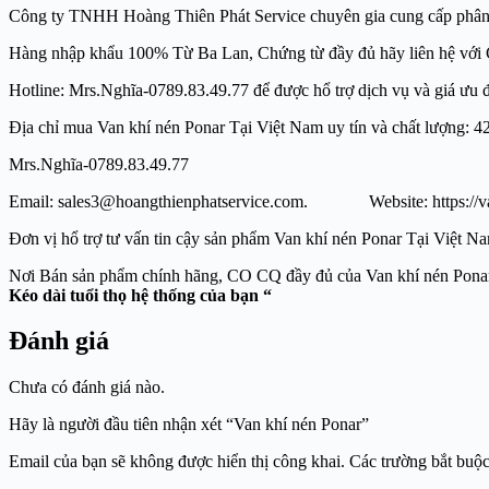
Công ty TNHH Hoàng Thiên Phát Service chuyên gia cung cấp phân phối h
Hàng nhập khẩu 100% Từ Ba Lan, Chứng từ đầy đủ hãy liên hệ với
Hotline: Mrs.Nghĩa-0789.83.49.77 để được hổ trợ dịch vụ và giá ưu đã
Địa chỉ mua Van khí nén Ponar Tại Việt Nam uy tín và chất lươ
Mrs.Nghĩa-0789.83.49.77
Email: sales3@hoangthienphatservice.com. Website: https://vat
Đơn vị hổ trợ tư vấn tin cậy sản phẩm Van khí nén Ponar Tại Vi
Nơi Bán sản phẩm chính hãng, CO CQ đầy đủ của V
Kéo dài tuổi thọ hệ thống của bạn “
Đánh giá
Chưa có đánh giá nào.
Hãy là người đầu tiên nhận xét “Van khí nén Ponar”
Email của bạn sẽ không được hiển thị công khai.
Các trường bắt buộ