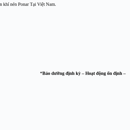
an khí nén Ponar Tại Việt Nam.
 Phát Service.
“Bảo dưỡng định kỳ – Hoạt động ổn định –