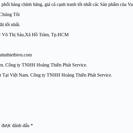
àng chính hãng, giá cả cạnh tranh tốt nhất các Sản phẩm của V
 Chúng Tôi
i tốt nhất.
̣ng: 42 Võ Thị Sáu,Xã Hồ Tràm, Tp.HCM
tuthietbivn.com
ệt Nam. Công ty TNHH Hoàng Thiên Phát Service.
an khí nén Ponar Tại Việt Nam. Công ty TNHH Hoàng Thiên
c được đánh dấu
*