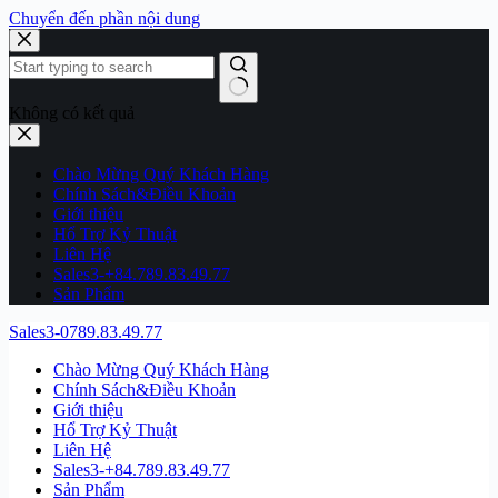
Chuyển đến phần nội dung
Không có kết quả
Chào Mừng Quý Khách Hàng
Chính Sách&Điều Khoản
Giới thiệu
Hổ Trợ Kỷ Thuật
Liên Hệ
Sales3-+84.789.83.49.77
Sản Phẩm
Sales3-0789.83.49.77
Chào Mừng Quý Khách Hàng
Chính Sách&Điều Khoản
Giới thiệu
Hổ Trợ Kỷ Thuật
Liên Hệ
Sales3-+84.789.83.49.77
Sản Phẩm