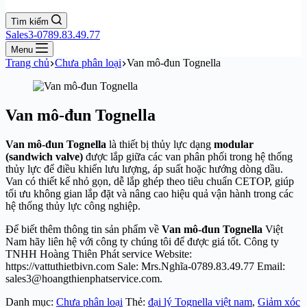
Tìm kiếm
Sales3-0789.83.49.77
Menu
Trang chủ
Chưa phân loại
Van mô-đun Tognella
Van mô-đun Tognella
Van mô-đun
Tognella
là thiết bị thủy lực dạng
modular
(sandwich valve)
được lắp giữa các van phân phối trong hệ thống
thủy lực để điều khiển lưu lượng, áp suất hoặc hướng dòng dầu.
Van có thiết kế nhỏ gọn, dễ lắp ghép theo tiêu chuẩn CETOP, giúp
tối ưu không gian lắp đặt và nâng cao hiệu quả vận hành trong các
hệ thống thủy lực công nghiệp.
Để biết thêm thông tin sản phẩm về
Van mô-đun
Tognella
Việt
Nam hãy liên hệ với công ty chúng tôi để được giá tốt. Công ty
TNHH Hoàng Thiên Phát service Website:
https://vattuthietbivn.com Sale: Mrs.Nghĩa-0789.83.49.77 Email:
sales3@hoangthienphatservice.com.
Danh mục:
Chưa phân loại
Thẻ:
đại lý Tognella việt nam
,
Giảm xóc