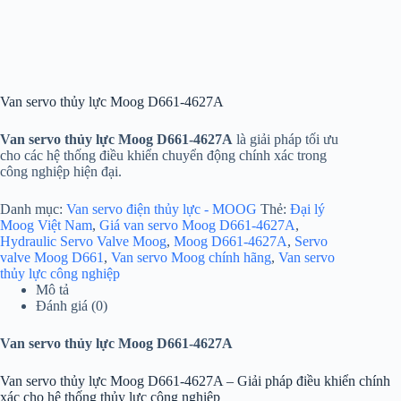
Van servo thủy lực Moog D661-4627A
Van servo thủy lực Moog D661-4627A
là giải pháp tối ưu
cho các hệ thống điều khiển chuyển động chính xác trong
công nghiệp hiện đại.
Danh mục:
Van servo điện thủy lực - MOOG
Thẻ:
Đại lý
Moog Việt Nam
,
Giá van servo Moog D661-4627A
,
Hydraulic Servo Valve Moog
,
Moog D661-4627A
,
Servo
valve Moog D661
,
Van servo Moog chính hãng
,
Van servo
thủy lực công nghiệp
Mô tả
Đánh giá (0)
Van servo thủy lực Moog D661-4627A
Van servo thủy lực Moog D661-4627A – Giải pháp điều khiển chính
xác cho hệ thống thủy lực công nghiệp