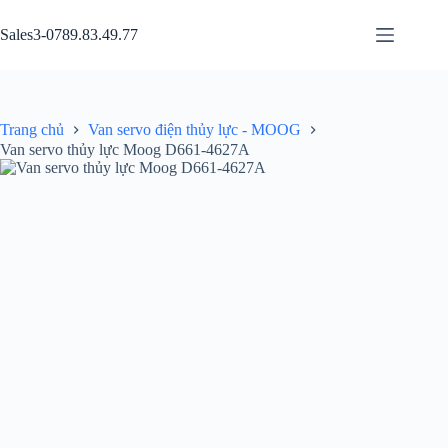
Chuyển
đến
Sales3-0789.83.49.77
phần
nội
dung
Trang chủ
Van servo điện thủy lực - MOOG
Van servo thủy lực Moog D661-4627A