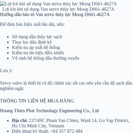
Lợi ích khi sử dụng Van servo thủy lực Moog D661-4627A
Hướng dẫn bảo trì Van servo thủy lực Moog D661-4627A
Để đảm bảo hiệu suất lâu dài, nên:
Sử dụng dầu thủy lực sạch
Thay lọc dầu định kỳ
Kiểm tra áp suất hệ thống
Kiểm tra tín hiệu điều khiển
Vệ sinh hệ thống dầu thường xuyên
Lưu ý:
Servo valve là thiết bị có độ chính xác rất cao nên yêu cầu độ sạch dầu
nghiêm ngặt.
THÔNG TIN LIÊN HỆ MUA HÀNG
Hoang Thien Phat Technology Engineering Co., Ltd
Địa chỉ:
237/49C Pham Van Chieu, Ward 14, Go Vap District,
Ho Chi Minh City, Vietnam
Điện thoại kỹ thuật: +84 357 872 484