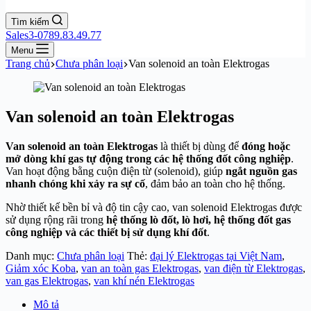
Tìm kiếm
Sales3-0789.83.49.77
Menu
Trang chủ
Chưa phân loại
Van solenoid an toàn Elektrogas
Van solenoid an toàn Elektrogas
Van solenoid an toàn Elektrogas
là thiết bị dùng để
đóng hoặc
mở dòng khí gas tự động trong các hệ thống đốt công nghiệp
.
Van hoạt động bằng cuộn điện từ (solenoid), giúp
ngắt nguồn gas
nhanh chóng khi xảy ra sự cố
, đảm bảo an toàn cho hệ thống.
Nhờ thiết kế bền bỉ và độ tin cậy cao, van solenoid Elektrogas được
sử dụng rộng rãi trong
hệ thống lò đốt, lò hơi, hệ thống đốt gas
công nghiệp và các thiết bị sử dụng khí đốt
.
Danh mục:
Chưa phân loại
Thẻ:
đại lý Elektrogas tại Việt Nam
,
Giảm xóc Koba
,
van an toàn gas Elektrogas
,
van điện từ Elektrogas
,
van gas Elektrogas
,
van khí nén Elektrogas
Mô tả