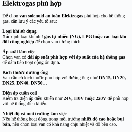
Elektrogas phù hợp
Để chọn
van solenoid an toàn Elektrogas
phù hợp cho hệ thống
gas, cần lưu ý các yếu tố sau:
Loại khí sử dụng
Xác định loại khí như
gas tự nhiên (NG), LPG hoặc các loại khí
đốt công nghiệp
để chọn van tương thích.
Áp suất làm việc
Chọn van có
dải áp suất phù hợp với áp suất của hệ thống gas
để đảm bảo hoạt động ổn định.
Kích thước đường ống
Van cần có kích thước phù hợp với đường ống như
DN15, DN20,
DN25, DN40, DN50…
Điện áp cuộn coil
Kiểm tra điện áp điều khiển như
24V, 110V hoặc 220V
để phù hợp
với hệ thống điều khiển.
Nhiệt độ và môi trường làm việc
Nếu hệ thống hoạt động trong môi trường
nhiệt độ cao hoặc bụi
bẩn
, nên chọn loại van có khả năng chịu nhiệt và độ bền cao.