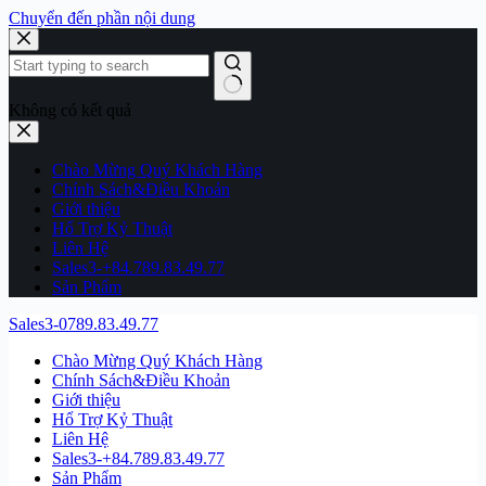
Chuyển đến phần nội dung
Không có kết quả
Chào Mừng Quý Khách Hàng
Chính Sách&Điều Khoản
Giới thiệu
Hổ Trợ Kỷ Thuật
Liên Hệ
Sales3-+84.789.83.49.77
Sản Phẩm
Sales3-0789.83.49.77
Chào Mừng Quý Khách Hàng
Chính Sách&Điều Khoản
Giới thiệu
Hổ Trợ Kỷ Thuật
Liên Hệ
Sales3-+84.789.83.49.77
Sản Phẩm