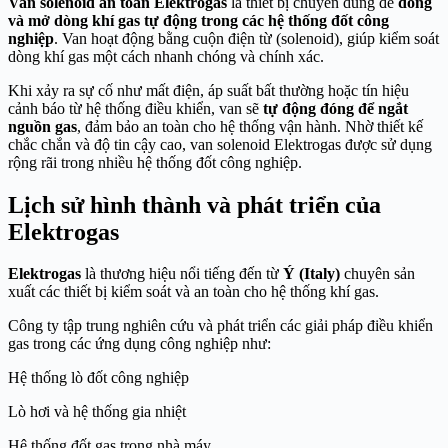
Van solenoid an toàn Elektrogas
là thiết bị chuyên dùng để
đóng
và mở dòng khí gas tự động trong các hệ thống đốt công
nghiệp
. Van hoạt động bằng cuộn điện từ (solenoid), giúp kiểm soát
dòng khí gas một cách nhanh chóng và chính xác.
Khi xảy ra sự cố như mất điện, áp suất bất thường hoặc tín hiệu
cảnh báo từ hệ thống điều khiển, van sẽ
tự động đóng để ngắt
nguồn gas
, đảm bảo an toàn cho hệ thống vận hành. Nhờ thiết kế
chắc chắn và độ tin cậy cao, van solenoid Elektrogas được sử dụng
rộng rãi trong nhiều hệ thống đốt công nghiệp.
Lịch sử hình thành và phát triển của
Elektrogas
Elektrogas
là thương hiệu nổi tiếng đến từ
Ý (Italy)
chuyên sản
xuất các thiết bị kiểm soát và an toàn cho hệ thống khí gas.
Công ty tập trung nghiên cứu và phát triển các giải pháp điều khiển
gas trong các ứng dụng công nghiệp như:
Hệ thống lò đốt công nghiệp
Lò hơi và hệ thống gia nhiệt
Hệ thống đốt gas trong nhà máy