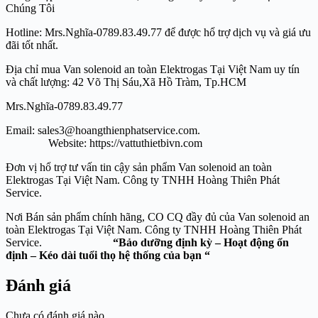
Chúng Tôi
Hotline: Mrs.Nghĩa-0789.83.49.77 để được hổ trợ dịch vụ và giá ưu
đãi tốt nhất.
Địa chỉ mua Van solenoid an toàn Elektrogas Tại Việt Nam uy tín
và chất lượng: 42 Võ Thị Sáu,Xã Hồ Tràm, Tp.HCM
Mrs.Nghĩa-0789.83.49.77
Email: sales3@hoangthienphatservice.com.
Website: https://vattuthietbivn.com
Đơn vị hổ trợ tư vấn tin cậy sản phẩm Van solenoid an toàn
Elektrogas Tại Việt Nam. Công ty TNHH Hoàng Thiên Phát
Service.
Nơi Bán sản phẩm chính hãng, CO CQ đầy đủ của Van solenoid an
toàn Elektrogas Tại Việt Nam. Công ty TNHH Hoàng Thiên Phát
Service.
“Bảo dưỡng định kỳ – Hoạt động ổn
định – Kéo dài tuổi thọ hệ thống của bạn “
Đánh giá
Chưa có đánh giá nào.