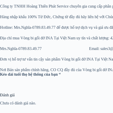
Công ty TNHH Hoàng Thiên Phát Service chuyên gia cung cấp phân phối ha
Hàng nhập khẩu 100% Từ Đức, Chứng từ đầy đủ hãy liên hệ với Chu
Hotline: Mrs.Nghĩa-0789.83.49.77 để được hổ trợ dịch vụ và giá ưu đãi 
Địa chỉ mua Vòng bi gối đở INA Tại Việt Nam uy tín và chất lươ
Mrs.Nghĩa-0789.83.49.77 Email: sales3@hoangthienp
Đơn vị hổ trợ tư vấn tin cậy sản phẩm Vòng bi gối đở INA Tại V
Nơi Bán sản phẩm chính hãng, CO CQ đầy đủ của V
Kéo dài tuổi thọ hệ thống của bạn “
Đánh giá
Chưa có đánh giá nào.