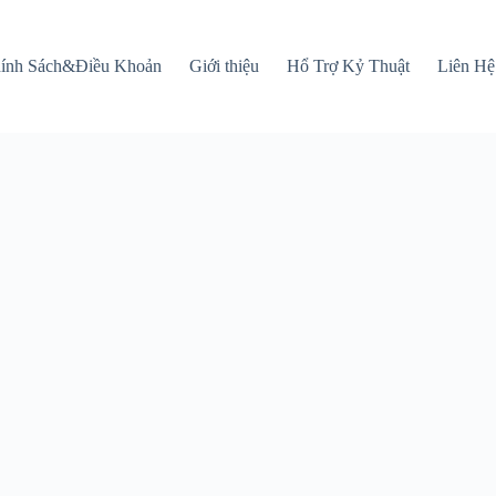
ính Sách&Điều Khoản
Giới thiệu
Hổ Trợ Kỷ Thuật
Liên Hệ