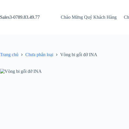
Chuyển
đến
phần
Sales3-0789.83.49.77
Chào Mừng Quý Khách Hàng
Ch
nội
dung
Trang chủ
Chưa phân loại
Vòng bi gối đở INA