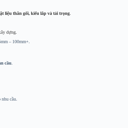
ật liệu thân gối, kiểu lắp và tải trọng
.
xây dựng.
ừ 15mm – 100mm+.
àn cầu
.
o nhu cầu.