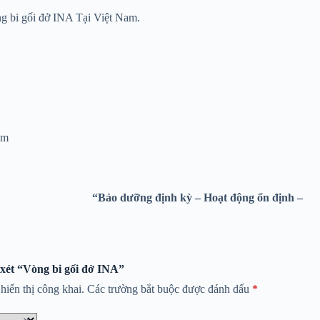
ng bi gối đở INA Tại Việt Nam.
om
ên Phát Service.
“Bảo dưỡng định kỳ – Hoạt động ổn định –
 xét “Vòng bi gối đở INA”
iển thị công khai.
Các trường bắt buộc được đánh dấu
*