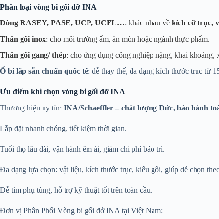
Phân loại vòng bi gối đỡ INA
Dòng RASEY, PASE, UCP, UCFL…
: khác nhau về
kích cỡ trục, v
Thân gối inox
: cho môi trường ẩm, ăn mòn hoặc ngành thực phẩm.
Thân gối gang/ thép
: cho ứng dụng công nghiệp nặng, khai khoáng, 
Ổ bi lắp sẵn chuẩn quốc tế
: dễ thay thế, đa dạng kích thước trục t
Ưu điểm khi chọn vòng bi gối đỡ INA
Thương hiệu uy tín:
INA/Schaeffler – chất lượng Đức, bảo hành to
Lắp đặt nhanh chóng, tiết kiệm thời gian.
Tuổi thọ lâu dài, vận hành êm ái, giảm chi phí bảo trì.
Đa dạng lựa chọn: vật liệu, kích thước trục, kiểu gối, giúp dễ chọn the
Dễ tìm phụ tùng, hỗ trợ kỹ thuật tốt trên toàn cầu.
Đơn vị Phân Phối Vòng bi gối đở INA tại Việt Nam: