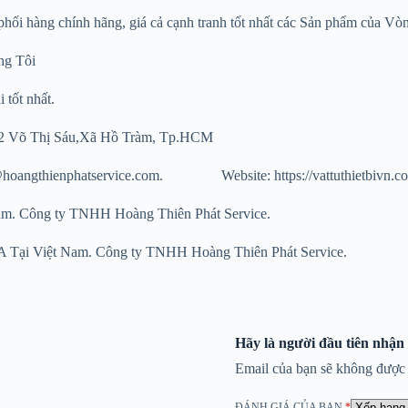
̀ng chính hãng, giá cả cạnh tranh tốt nhất các Sản phẩm của Vò
́ng Tôi
tốt nhất.
̣ng: 42 Võ Thị Sáu,Xã Hồ Tràm, Tp.HCM
hatservice.com. Website: https://vattuthietbivn.c
iệt Nam. Công ty TNHH Hoàng Thiên Phát Service.
òng bi gối đở INA Tại Việt Nam. Công ty TNHH Hoàng Thi
Hãy là người đầu tiên nhận
Email của bạn sẽ không được h
ĐÁNH GIÁ CỦA BẠN
*