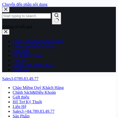
Chuyển đến phần nội dung
Không có kết quả
Chào Mừng Quý Khách Hàng
Chính Sách&Điều Khoản
Giới thiệu
Hổ Trợ Kỷ Thuật
Liên Hệ
Sales3-+84.789.83.49.77
Sản Phẩm
Sales3-0789.83.49.77
Chào Mừng Quý Khách Hàng
Chính Sách&Điều Khoản
Giới thiệu
Hổ Trợ Kỷ Thuật
Liên Hệ
Sales3-+84.789.83.49.77
Sản Phẩm