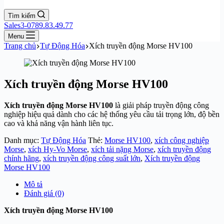
Tìm kiếm
Sales3-0789.83.49.77
Menu
Trang chủ
Tự Động Hóa
Xích truyền động Morse HV100
Xích truyền động Morse HV100
Xích truyền động Morse HV100
là giải pháp truyền động công
nghiệp hiệu quả dành cho các hệ thống yêu cầu tải trọng lớn, độ bền
cao và khả năng vận hành liên tục.
Danh mục:
Tự Động Hóa
Thẻ:
Morse HV100
,
xích công nghiệp
Morse
,
xích Hy-Vo Morse
,
xích tải nặng Morse
,
xích truyền động
chính hãng
,
xích truyền động công suất lớn
,
Xích truyền động
Morse HV100
Mô tả
Đánh giá (0)
Xích truyền động Morse HV100