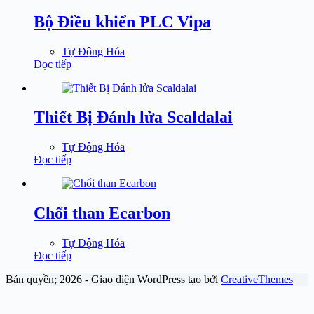
Bộ Điều khiển PLC Vipa
Tự Động Hóa
Đọc tiếp
Thiết Bị Đánh lửa Scaldalai
Tự Động Hóa
Đọc tiếp
Chổi than Ecarbon
Tự Động Hóa
Đọc tiếp
Bản quyền; 2026 - Giao diện WordPress tạo bởi
CreativeThemes