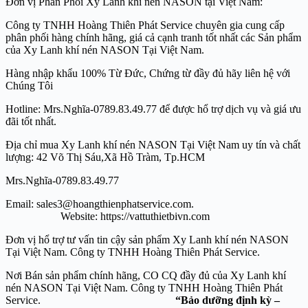
Đơn vị Phân Phối Xy Lanh khí nén NASON tại Việt Nam:
Công ty TNHH Hoàng Thiên Phát Service chuyên gia cung cấp
phân phối hàng chính hãng, giá cả cạnh tranh tốt nhất các Sản phẩm
của Xy Lanh khí nén NASON Tại Việt Nam.
Hàng nhập khẩu 100% Từ Đức, Chứng từ đầy đủ hãy liên hệ với
Chúng Tôi
Hotline: Mrs.Nghĩa-0789.83.49.77 để được hổ trợ dịch vụ và giá ưu
đãi tốt nhất.
Địa chỉ mua Xy Lanh khí nén NASON Tại Việt Nam uy tín và chất
lượng: 42 Võ Thị Sáu,Xã Hồ Tràm, Tp.HCM
Mrs.Nghĩa-0789.83.49.77
Email: sales3@hoangthienphatservice.com.
Website: https://vattuthietbivn.com
Đơn vị hổ trợ tư vấn tin cậy sản phẩm Xy Lanh khí nén NASON
Tại Việt Nam. Công ty TNHH Hoàng Thiên Phát Service.
Nơi Bán sản phẩm chính hãng, CO CQ đầy đủ của Xy Lanh khí
nén NASON Tại Việt Nam. Công ty TNHH Hoàng Thiên Phát
Service.
“Bảo dưỡng định kỳ –