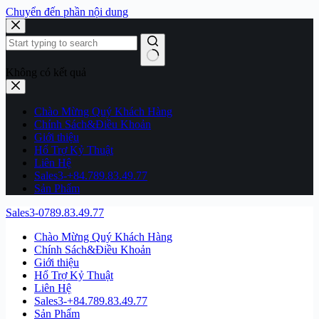
Chuyển đến phần nội dung
Không có kết quả
Chào Mừng Quý Khách Hàng
Chính Sách&Điều Khoản
Giới thiệu
Hổ Trợ Kỷ Thuật
Liên Hệ
Sales3-+84.789.83.49.77
Sản Phẩm
Sales3-0789.83.49.77
Chào Mừng Quý Khách Hàng
Chính Sách&Điều Khoản
Giới thiệu
Hổ Trợ Kỷ Thuật
Liên Hệ
Sales3-+84.789.83.49.77
Sản Phẩm