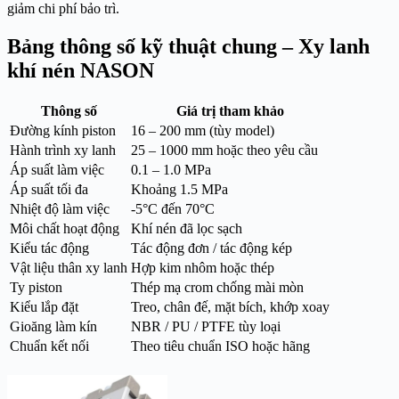
giảm chi phí bảo trì.
Bảng thông số kỹ thuật chung – Xy lanh
khí nén NASON
Thông số
Giá trị tham khảo
Đường kính piston
16 – 200 mm (tùy model)
Hành trình xy lanh
25 – 1000 mm hoặc theo yêu cầu
Áp suất làm việc
0.1 – 1.0 MPa
Áp suất tối đa
Khoảng 1.5 MPa
Nhiệt độ làm việc
-5°C đến 70°C
Môi chất hoạt động
Khí nén đã lọc sạch
Kiểu tác động
Tác động đơn / tác động kép
Vật liệu thân xy lanh
Hợp kim nhôm hoặc thép
Ty piston
Thép mạ crom chống mài mòn
Kiểu lắp đặt
Treo, chân đế, mặt bích, khớp xoay
Gioăng làm kín
NBR / PU / PTFE tùy loại
Chuẩn kết nối
Theo tiêu chuẩn ISO hoặc hãng