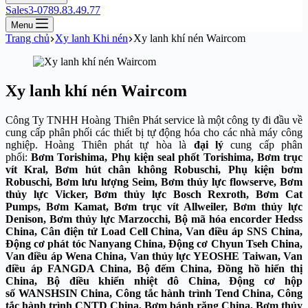
Sales3-0789.83.49.77
Menu
Trang chủ
Xy lanh Khi nén
Xy lanh khí nén Waircom
Xy lanh khí nén Waircom
Công Ty TNHH Hoàng Thiên Phát service là một công ty đi đầu về
cung cấp phân phối các thiết bị tự động hóa cho các nhà máy công
nghiệp. Hoàng Thiên phát tự hòa là
đại lý
cung cấp phân
phối:
Bơm Torishima, Phụ kiện seal phốt Torishima,
Bơm trục
vít Kral, Bơm hút chân không Robuschi, Phụ kiện bơm
Robuschi, Bơm lưu lượng Seim, Bơm thủy lực flowserve, Bơm
thủy lực Vicker, Bơm thủy lực Bosch Rexroth, Bơm Cat
Pumps, Bơm Kamat, Bơm trục vít Allweiler, Bơm thủy lực
Denison, Bơm thủy lực Marzocchi, Bộ mã hóa encorder Hedss
China, Cân điện tử Load Cell China, Van điều áp SNS China,
Động cơ phát tóc Nanyang China, Động cơ Chyun Tseh China,
Van điều áp Wena China, Van thủy lực YEOSHE Taiwan, Van
điều áp FANGDA China, Bộ đếm China, Đồng hồ hiển thị
China, Bộ điều khiển nhiệt đô China, Động cơ hộp
số WANSHSIN China, Công tắc hành trình Tend China, Công
tắc hành trình CNTD China, Bơm bánh răng China, Bơm thủy