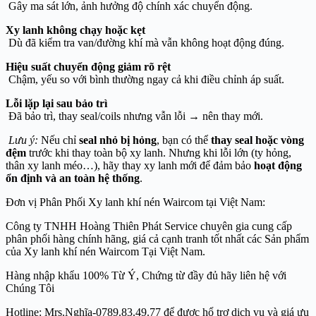
Gây ma sát lớn, ảnh hưởng độ chính xác chuyển động.
Xy lanh không chạy hoặc kẹt
Dù đã kiểm tra van/đường khí mà vẫn không hoạt động đúng.
Hiệu suất chuyển động giảm rõ rệt
Chậm, yếu so với bình thường ngay cả khi điều chỉnh áp suất.
Lỗi lặp lại sau bảo trì
Đã bảo trì, thay seal/coils nhưng vẫn lỗi → nên thay mới.
Lưu ý:
Nếu chỉ
seal nhỏ bị hỏng
, bạn có thể
thay seal hoặc vòng
đệm
trước khi thay toàn bộ xy lanh. Nhưng khi lỗi lớn (ty hỏng,
thân xy lanh méo…), hãy thay xy lanh mới để đảm bảo
hoạt động
ổn định và an toàn hệ thống
.
Đơn vị Phân Phối Xy lanh khí nén Waircom tại Việt Nam:
Công ty TNHH Hoàng Thiên Phát Service chuyên gia cung cấp
phân phối hàng chính hãng, giá cả cạnh tranh tốt nhất các Sản phẩm
của Xy lanh khí nén Waircom Tại Việt Nam.
Hàng nhập khẩu 100% Từ Ý, Chứng từ đầy đủ hãy liên hệ với
Chúng Tôi
Hotline: Mrs.Nghĩa-0789.83.49.77 để được hổ trợ dịch vụ và giá ưu