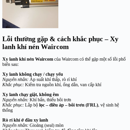
Lỗi thường gặp & cách khắc phục – Xy
lanh khí nén Waircom
Xy lanh khí nén Waircom
của
Waircom
có thể gặp một số lỗi phổ
biến sau:
Xy lanh không chạy / chạy yếu
Nguyên nhân:
Áp suất khí thấp, rò rỉ khí
Khắc phục:
Kiểm tra nguồn khí, ống dẫn, van cấp khí
Xy lanh chạy giật, không êm
Nguyên nhân:
Khí bẩn, thiếu bôi trơn
Khắc phục:
Lắp bộ
lọc – điều áp – bôi trơn (FRL)
, vệ sinh hệ
thống
Rò rỉ khí ở đầu xy lanh
Nguyên nhân:
Gioăng (seal) mòn