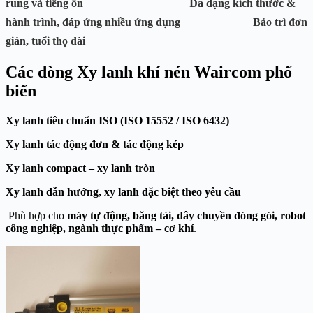
rung và tiếng ồn
Đa dạng kích thước &
hành trình
, đáp ứng nhiều ứng dụng
Bảo trì đơn
giản
, tuổi thọ dài
Các dòng Xy lanh khí nén Waircom phổ
biến
Xy lanh tiêu chuẩn ISO (ISO 15552 / ISO 6432)
Xy lanh tác động đơn & tác động kép
Xy lanh compact – xy lanh tròn
Xy lanh dẫn hướng, xy lanh đặc biệt theo yêu cầu
Phù hợp cho
máy tự động, băng tải, dây chuyền đóng gói, robot
công nghiệp, ngành thực phẩm – cơ khí
.