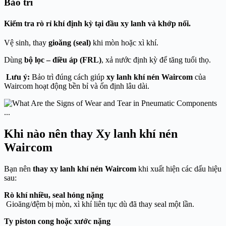
Bảo trì
Kiểm tra rò rỉ khí
định kỳ tại đầu xy lanh và khớp nối.
Vệ sinh, thay
gioăng (seal)
khi mòn hoặc xì khí.
Dùng
bộ lọc – điều áp (FRL)
, xả nước định kỳ để tăng tuổi thọ.
Lưu ý:
Bảo trì đúng cách giúp
xy lanh khí nén Waircom
của
Waircom
hoạt động bền bỉ và ổn định lâu dài.
Khi nào nên thay Xy lanh khí nén
Waircom
Bạn nên
thay xy lanh khí nén Waircom
khi xuất hiện các dấu hiệu
sau:
Rò khí nhiều, seal hỏng nặng
Gioăng/đệm bị mòn, xì khí liên tục dù đã thay seal một lần.
Ty piston cong hoặc xước nặng