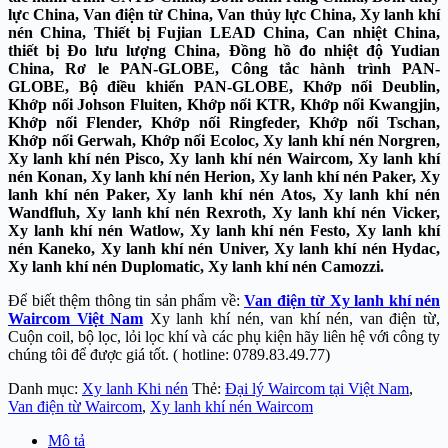
lực China, Van điện từ China, Van thủy lực China, Xy lanh khí
nén China, Thiết bị Fujian LEAD China, Can nhiệt China,
thiết bị Đo lưu lượng China, Đồng hồ đo nhiệt độ Yudian
China, Rơ le PAN-GLOBE, Công tắc hành trình PAN-
GLOBE, Bộ điều khiển PAN-GLOBE, Khớp nối Deublin,
Khớp nối Johson Fluiten, Khớp nối KTR, Khớp nối Kwangjin,
Khớp nối Flender, Khớp nối Ringfeder, Khớp nối Tschan,
Khớp nối Gerwah, Khớp nối Ecoloc, Xy lanh khí nén Norgren,
Xy lanh khí nén Pisco, Xy lanh khí nén Waircom, Xy lanh khí
nén Konan, Xy lanh khí nén Herion, Xy lanh khí nén Paker, Xy
lanh khí nén Paker, Xy lanh khí nén Atos, Xy lanh khí nén
Wandfluh, Xy lanh khí nén Rexroth, Xy lanh khí nén Vicker,
Xy lanh khí nén Watlow, Xy lanh khí nén Festo, Xy lanh khí
nén Kaneko, Xy lanh khí nén Univer, Xy lanh khí nén Hydac,
Xy lanh khí nén Duplomatic, Xy lanh khí nén Camozzi.
Để biết thệm thông tin sản phẩm về:
Van điện từ Xy lanh khí nén
Waircom Việt Nam
Xy lanh khí nén, van khí nén, van điện từ,
Cuộn coil, bộ lọc, lỏi lọc khí và các phụ kiện hãy liên hệ với công ty
chúng tôi để được giá tốt. ( hotline: 0789.83.49.77)
Danh mục:
Xy lanh Khi nén
Thẻ:
Đại lý Waircom tại Việt Nam
,
Van điện từ Waircom
,
Xy lanh khí nén Waircom
Mô tả