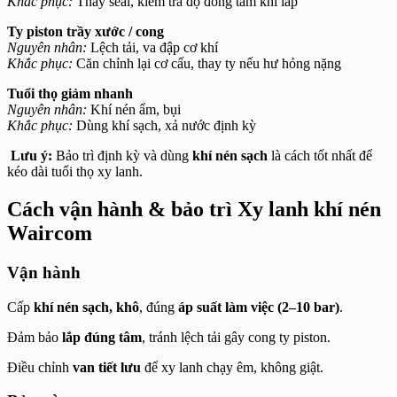
Khắc phục:
Thay seal, kiểm tra độ đồng tâm khi lắp
Ty piston trầy xước / cong
Nguyên nhân:
Lệch tải, va đập cơ khí
Khắc phục:
Căn chỉnh lại cơ cấu, thay ty nếu hư hỏng nặng
Tuổi thọ giảm nhanh
Nguyên nhân:
Khí nén ẩm, bụi
Khắc phục:
Dùng khí sạch, xả nước định kỳ
Lưu ý:
Bảo trì định kỳ và dùng
khí nén sạch
là cách tốt nhất để
kéo dài tuổi thọ xy lanh.
Cách vận hành & bảo trì Xy lanh khí nén
Waircom
Vận hành
Cấp
khí nén sạch, khô
, đúng
áp suất làm việc (2–10 bar)
.
Đảm bảo
lắp đúng tâm
, tránh lệch tải gây cong ty piston.
Điều chỉnh
van tiết lưu
để xy lanh chạy êm, không giật.