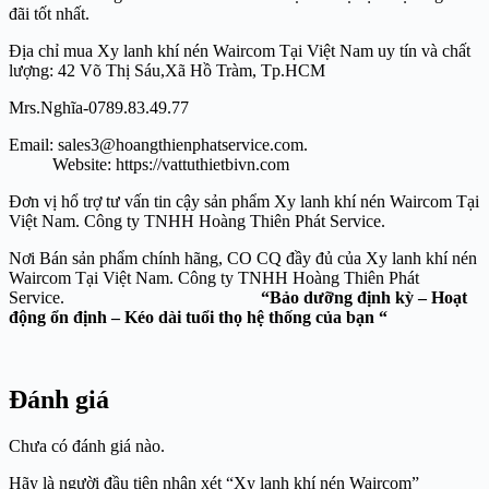
đãi tốt nhất.
Địa chỉ mua Xy lanh khí nén Waircom Tại Việt Nam uy tín và chất
lượng: 42 Võ Thị Sáu,Xã Hồ Tràm, Tp.HCM
Mrs.Nghĩa-0789.83.49.77
Email: sales3@hoangthienphatservice.com.
Website: https://vattuthietbivn.com
Đơn vị hổ trợ tư vấn tin cậy sản phẩm Xy lanh khí nén Waircom Tại
Việt Nam. Công ty TNHH Hoàng Thiên Phát Service.
Nơi Bán sản phẩm chính hãng, CO CQ đầy đủ của Xy lanh khí nén
Waircom Tại Việt Nam. Công ty TNHH Hoàng Thiên Phát
Service.
“Bảo dưỡng định kỳ – Hoạt
động ổn định – Kéo dài tuổi thọ hệ thống của bạn “
Đánh giá
Chưa có đánh giá nào.
Hãy là người đầu tiên nhận xét “Xy lanh khí nén Waircom”