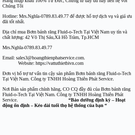
Hàng nhập khẩu 100% Từ Đức, Chứng từ đầy đủ hãy liên hệ với
Chúng Tôi
Hotline: Mrs.Nghĩa-0789.83.49.77 để được hổ trợ dịch vụ và giá ưu
đãi tốt nhất.
Địa chỉ mua Bơm bánh răng Fluid-o-Tech Tại Việt Nam uy tín và
chất lượng: 42 Võ Thị Sáu,Xã Hồ Tràm, Tp.HCM
Mrs.Nghĩa-0789.83.49.77
Email: sales3@hoangthienphatservice.com.
Website: https://vattuthietbivn.com
Đơn vị hổ trợ tư vấn tin cậy sản phẩm Bơm bánh răng Fluid-o-Tech
Tại Việt Nam. Công ty TNHH Hoàng Thiên Phát Service.
Nơi Bán sản phẩm chính hãng, CO CQ đầy đủ của Bơm bánh răng
Fluid-o-Tech Tại Việt Nam. Công ty TNHH Hoàng Thiên Phát
Service.
“Bảo dưỡng định kỳ – Hoạt
động ổn định – Kéo dài tuổi thọ hệ thống của bạn “