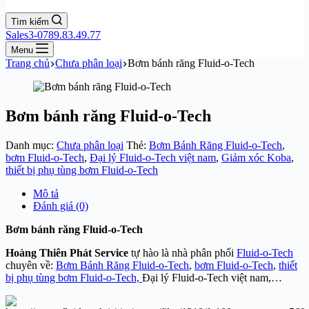
Tìm kiếm
Sales3-0789.83.49.77
Menu
Trang chủ
Chưa phân loại
Bơm bánh răng Fluid-o-Tech
Bơm bánh răng Fluid-o-Tech
Danh mục:
Chưa phân loại
Thẻ:
Bơm Bánh Răng Fluid‑o‑Tech
,
bơm Fluid‑o‑Tech
,
Đại lý Fluid-o-Tech việt nam
,
Giảm xóc Koba
,
thiết bị phụ tùng bơm Fluid‑o‑Tech
Mô tả
Đánh giá (0)
Bơm bánh răng Fluid-o-Tech
Hoàng Thiên Phát Service
tự hào là nhà phân phối
Fluid‑o‑Tech
chuyên về:
Bơm Bánh Răng Fluid‑o‑Tech
,
bơm Fluid‑o‑Tech
,
thiết
bị phụ tùng bơm Fluid‑o‑Tech,
Đại lý Fluid-o-Tech việt nam,…