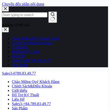
Chuyển đến phần nội dung
Không có kết quả
Chào Mừng Quý Khách Hàng
Chính Sách&Điều Khoản
Giới thiệu
Hổ Trợ Kỷ Thuật
Liên Hệ
Sales3-+84.789.83.49.77
Sản Phẩm
Sales3-0789.83.49.77
Chào Mừng Quý Khách Hàng
Chính Sách&Điều Khoản
Giới thiệu
Hổ Trợ Kỷ Thuật
Liên Hệ
Sales3-+84.789.83.49.77
Sản Phẩm