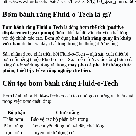
Bơm bánh răng Fluid-o-Tech là gì?
Bơm bánh răng Fluid-o-Tech
là dòng
bơm thể tích (positive
displacement gear pump)
được thiết kế để vận chuyển chất lỏng
với độ chính xác cao. Bơm sử dụng
hai bánh răng quay ăn khớp
với nhau
để hút và đẩy chất lỏng trong hệ thống đường ống.
Sản phẩm được phát triển bởi
Fluid-o-Tech
– nhà sản xuất thiết bị
bơm nổi tiếng thuộc
Fluid-o-Tech S.r.l.
đến từ Ý. Các dòng bơm của
hãng được sử dụng rộng rãi trong
máy pha cà phê, hệ thống thực
phẩm, thiết bị y tế và công nghiệp chế biến
.
Cấu tạo bơm bánh răng Fluid-o-Tech
Bơm bánh răng Fluid-o-Tech có cấu tạo nhỏ gọn nhưng rất hiệu quả
trong việc bơm chất lỏng:
Bộ phận
Chức năng
Thân bơm
Bảo vệ các bộ phận bên trong
Bánh răng
Tạo chuyển động hút và đẩy chất lỏng
Trục bơm
Truyền lực từ động cơ