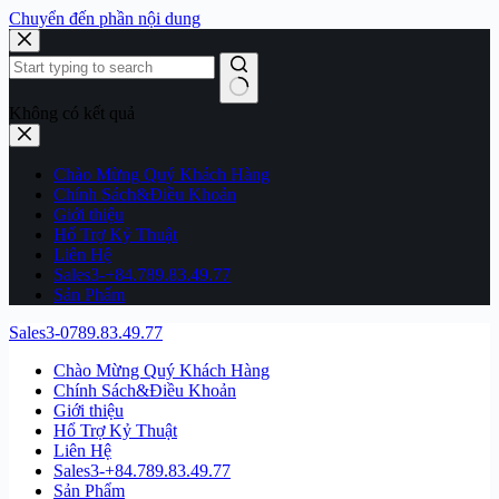
Chuyển đến phần nội dung
Không có kết quả
Chào Mừng Quý Khách Hàng
Chính Sách&Điều Khoản
Giới thiệu
Hổ Trợ Kỷ Thuật
Liên Hệ
Sales3-+84.789.83.49.77
Sản Phẩm
Sales3-0789.83.49.77
Chào Mừng Quý Khách Hàng
Chính Sách&Điều Khoản
Giới thiệu
Hổ Trợ Kỷ Thuật
Liên Hệ
Sales3-+84.789.83.49.77
Sản Phẩm