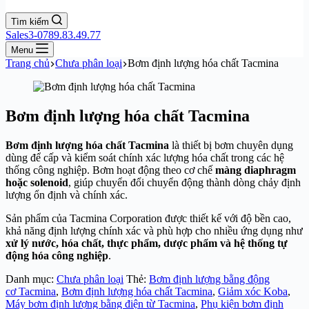
Tìm kiếm
Sales3-0789.83.49.77
Menu
Trang chủ
Chưa phân loại
Bơm định lượng hóa chất Tacmina
Bơm định lượng hóa chất Tacmina
Bơm định lượng hóa chất Tacmina
là thiết bị bơm chuyên dụng
dùng để cấp và kiểm soát chính xác lượng hóa chất trong các hệ
thống công nghiệp. Bơm hoạt động theo cơ chế
màng diaphragm
hoặc solenoid
, giúp chuyển đổi chuyển động thành dòng chảy định
lượng ổn định và chính xác.
Sản phẩm của
Tacmina Corporation
được thiết kế với độ bền cao,
khả năng định lượng chính xác và phù hợp cho nhiều ứng dụng như
xử lý nước, hóa chất, thực phẩm, dược phẩm và hệ thống tự
động hóa công nghiệp
.
Danh mục:
Chưa phân loại
Thẻ:
Bơm định lượng bằng động
cơ Tacmina
,
Bơm định lượng hóa chất Tacmina
,
Giảm xóc Koba
,
Máy bơm định lượng bằng điện từ Tacmina
,
Phụ kiện bơm định