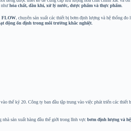
i tiếng được thiết kế để cung cấp lưu lượng hóa chất chính xác và ổn đ
h như
hóa chất, dầu khí, xử lý nước, dược phẩm và thực phẩm
.
X FLOW
, chuyên sản xuất các thiết bị bơm định lượng và hệ thống đo
oạt động ổn định trong môi trường khắc nghiệt
.
ào thế kỷ 20. Công ty ban đầu tập trung vào việc phát triển các thiế
 nhà sản xuất hàng đầu thế giới trong lĩnh vực
bơm định lượng và hệ