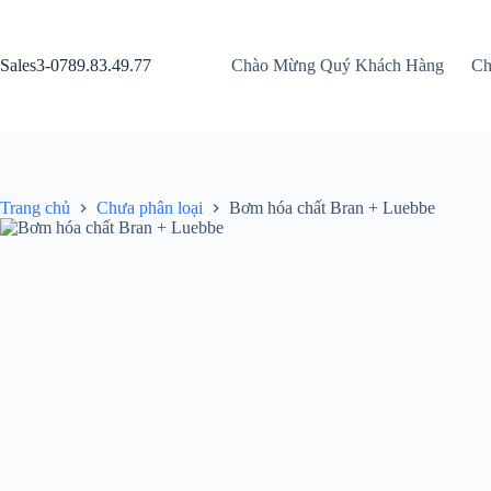
Chuyển
đến
phần
Sales3-0789.83.49.77
Chào Mừng Quý Khách Hàng
Ch
nội
dung
Trang chủ
Chưa phân loại
Bơm hóa chất Bran + Luebbe