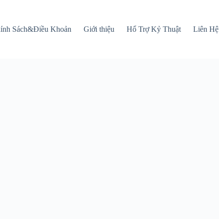
ính Sách&Điều Khoản
Giới thiệu
Hổ Trợ Kỷ Thuật
Liên Hệ