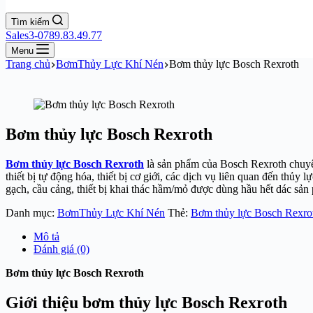
Tìm kiếm
Sales3-0789.83.49.77
Menu
Trang chủ
BơmThủy Lực Khí Nén
Bơm thủy lực Bosch Rexroth
Bơm thủy lực Bosch Rexroth
Bơm thủy lực Bosch Rexroth
là sản phẩm của Bosch Rexroth chuyên g
thiết bị tự động hóa, thiết bị cơ giới, các dịch vụ liên quan đến thủy l
gạch, cầu cảng, thiết bị khai thác hầm/mỏ được dùng hầu hết dác sả
Danh mục:
BơmThủy Lực Khí Nén
Thẻ:
Bơm thủy lực Bosch Rexro
Mô tả
Đánh giá (0)
Bơm thủy lực Bosch Rexroth
Giới thiệu bơm thủy lực Bosch Rexroth