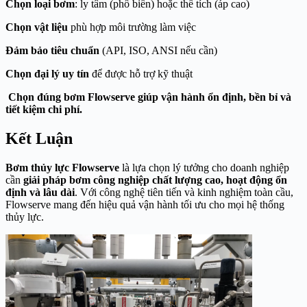
Chọn loại bơm
: ly tâm (phổ biến) hoặc thể tích (áp cao)
Chọn vật liệu
phù hợp môi trường làm việc
Đảm bảo tiêu chuẩn
(API, ISO, ANSI nếu cần)
Chọn đại lý uy tín
để được hỗ trợ kỹ thuật
Chọn đúng bơm Flowserve giúp vận hành ổn định, bền bỉ và
tiết kiệm chi phí.
Kết Luận
Bơm thủy lực Flowserve
là lựa chọn lý tưởng cho doanh nghiệp
cần
giải pháp bơm công nghiệp chất lượng cao, hoạt động ổn
định và lâu dài
. Với công nghệ tiên tiến và kinh nghiệm toàn cầu,
Flowserve mang đến hiệu quả vận hành tối ưu cho mọi hệ thống
thủy lực.