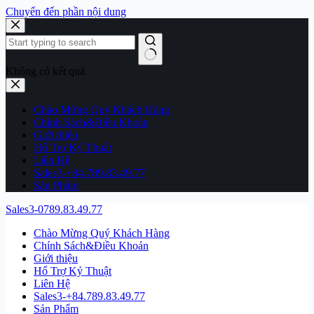
Chuyển đến phần nội dung
Không có kết quả
Chào Mừng Quý Khách Hàng
Chính Sách&Điều Khoản
Giới thiệu
Hổ Trợ Kỷ Thuật
Liên Hệ
Sales3-+84.789.83.49.77
Sản Phẩm
Sales3-0789.83.49.77
Chào Mừng Quý Khách Hàng
Chính Sách&Điều Khoản
Giới thiệu
Hổ Trợ Kỷ Thuật
Liên Hệ
Sales3-+84.789.83.49.77
Sản Phẩm