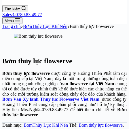
Tìm kiếm
Sales3-0789.83.49.77
Menu
Trang chủ
BơmThủy Lực Khí Nén
Bơm thủy lực flowserve
Bơm thủy lực flowserve
Bơm thủy lực flowserve
được công ty Hoàng Thiên Phát làm đại
diện cung cấp tại Việt Nam, đây là một trong những dòng toàn diện
nhất trong ngành công nghiệp.
Van flowserve tại Việt Nam
chúng
tôi có thể được tùy chỉnh thiết kế để thực hiện các chức năng cụ thể
cho các môi trường kiểm soát dòng chảy độc đáo của khách hàng.
Bơm-Van-Xy lanh Thuy luc Flowserve Viet Nam
, được công ty
Hoàng Thiên Phát cung cấp phân phối cũng như hổ trợ kỹ thuật.
Hãy liên Mrs.Nghĩa-0789.83.49.77 để biết thêm chi tiết về
Bơm
thủy lực flowserve
.
Danh mục:
BơmThủy Lực Khí Nén
Thẻ:
Bơm thủy lực flowserve
,