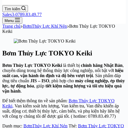
Tìm kiếm
Sales3-0789.83.49.77
Menu
Trang chủ
BơmThủy Lực Khí Nén
Bơm Thủy Lực TOKYO
Keiki
Bơm Thủy Lực TOKYO Keiki
Bơm Thủy Lực TOKYO Keiki
là thiết bị
chính hãng Nhật Bản
,
chuyên dùng trong hệ thống thủy lực công nghiệp, nổi bật với
hiệu
suất cao, vận hành ổn định và độ bền vượt trội
. Sản phẩm đáp
ứng tiêu chuẩn
JIS – ISO
, phù hợp cho
máy công nghiệp, ép thủy
lực, tự động hóa
, giúp
tiết kiệm năng lượng và tối ưu hiệu quả
vận hành
.
Để biết thệm thông tin về sản phẩm:
Bơm Thủy Lực TOKYO
Keiki,
Van kiểm soát lưu lượng, Van kiểm tra, Van điều khiển áp
suất, động cơ, thiết bị thủy lực, cảm biến, và phụ kiện hãy liên hệ
với công ty chúng tôi để được giá tốt. ( hotline: 0789.83.49.77)
Danh mục:
BơmThủy Lực Khí Nén
Thẻ:
Bơm Thủy Lực TOKYO