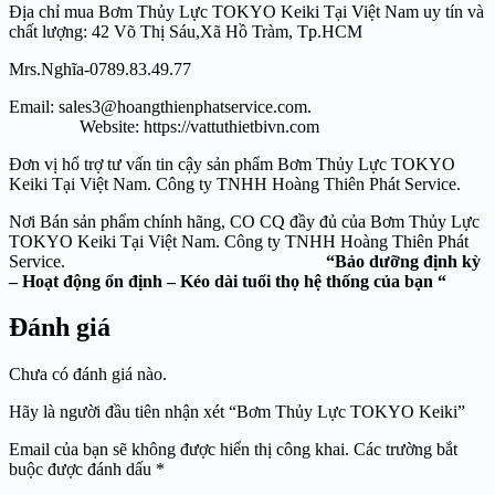
Địa chỉ mua Bơm Thủy Lực TOKYO Keiki Tại Việt Nam uy tín và
chất lượng: 42 Võ Thị Sáu,Xã Hồ Tràm, Tp.HCM
Mrs.Nghĩa-0789.83.49.77
Email: sales3@hoangthienphatservice.com.
Website: https://vattuthietbivn.com
Đơn vị hổ trợ tư vấn tin cậy sản phẩm Bơm Thủy Lực TOKYO
Keiki Tại Việt Nam. Công ty TNHH Hoàng Thiên Phát Service.
Nơi Bán sản phẩm chính hãng, CO CQ đầy đủ của Bơm Thủy Lực
TOKYO Keiki Tại Việt Nam. Công ty TNHH Hoàng Thiên Phát
Service.
“Bảo dưỡng định kỳ
– Hoạt động ổn định – Kéo dài tuổi thọ hệ thống của bạn “
Đánh giá
Chưa có đánh giá nào.
Hãy là người đầu tiên nhận xét “Bơm Thủy Lực TOKYO Keiki”
Email của bạn sẽ không được hiển thị công khai.
Các trường bắt
buộc được đánh dấu
*