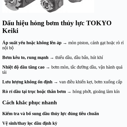
Dấu hiệu hỏng bơm thủy lực TOKYO
Keiki
Áp suất yếu hoặc không lên áp
→ mòn piston, cánh gạt hoặc rò rỉ
nội bộ
Bơm kêu to, rung mạnh
→ thiếu dầu, dầu bẩn, hút khí
Nhiệt độ dầu tăng cao
→ bơm mòn, tắc đường dầu, vận hành quá
tải
Lưu lượng không ổn định
→ van điều khiển kẹt, bơm xuống cấp
Rò rỉ dầu tại trục hoặc thân bơm
→ hỏng phớt, gioăng làm kín
Cách khắc phục nhanh
Kiểm tra và bổ sung dầu thủy lực đúng tiêu chuẩn
Vệ sinh/thay lọc dầu định kỳ