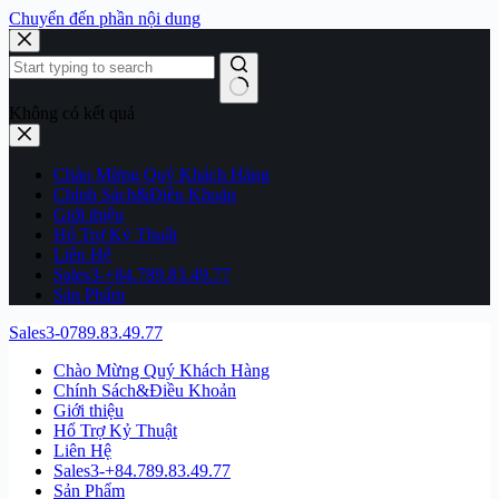
Chuyển đến phần nội dung
Không có kết quả
Chào Mừng Quý Khách Hàng
Chính Sách&Điều Khoản
Giới thiệu
Hổ Trợ Kỷ Thuật
Liên Hệ
Sales3-+84.789.83.49.77
Sản Phẩm
Sales3-0789.83.49.77
Chào Mừng Quý Khách Hàng
Chính Sách&Điều Khoản
Giới thiệu
Hổ Trợ Kỷ Thuật
Liên Hệ
Sales3-+84.789.83.49.77
Sản Phẩm