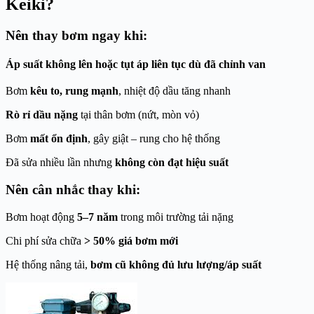
Keiki
?
Nên
thay bơm ngay
khi:
Áp suất không lên hoặc tụt áp liên tục
dù đã chỉnh van
Bơm
kêu to, rung mạnh
, nhiệt độ dầu tăng nhanh
Rò rỉ dầu nặng
tại thân bơm (nứt, mòn vỏ)
Bơm
mất ổn định
, gây giật – rung cho hệ thống
Đã sửa nhiều lần nhưng
không còn đạt hiệu suất
Nên
cân nhắc thay
khi:
Bơm hoạt động
5–7 năm
trong môi trường tải nặng
Chi phí sửa chữa
> 50% giá bơm mới
Hệ thống nâng tải,
bơm cũ không đủ lưu lượng/áp suất