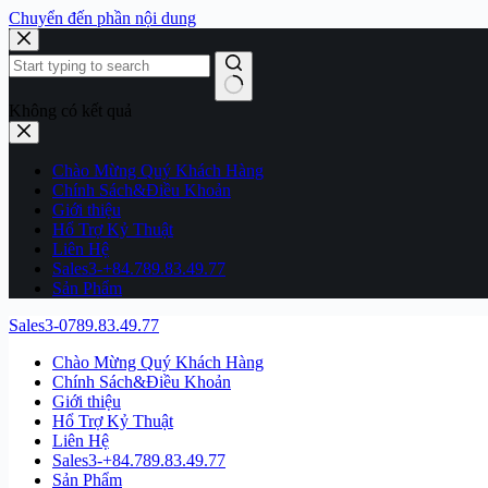
Chuyển đến phần nội dung
Không có kết quả
Chào Mừng Quý Khách Hàng
Chính Sách&Điều Khoản
Giới thiệu
Hổ Trợ Kỷ Thuật
Liên Hệ
Sales3-+84.789.83.49.77
Sản Phẩm
Sales3-0789.83.49.77
Chào Mừng Quý Khách Hàng
Chính Sách&Điều Khoản
Giới thiệu
Hổ Trợ Kỷ Thuật
Liên Hệ
Sales3-+84.789.83.49.77
Sản Phẩm