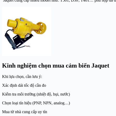
Jaquet cung cấp nhiều model như: T501, DSF, T401… phù hợp đa 
Kinh nghiệm chọn mua cảm biến Jaquet
Khi lựa chọn, cần lưu ý:
Xác định dải tốc độ cần đo
Kiểm tra môi trường (nhiệt độ, bụi, nước)
Chọn loại tín hiệu (PNP, NPN, analog…)
Mua từ nhà cung cấp uy tín