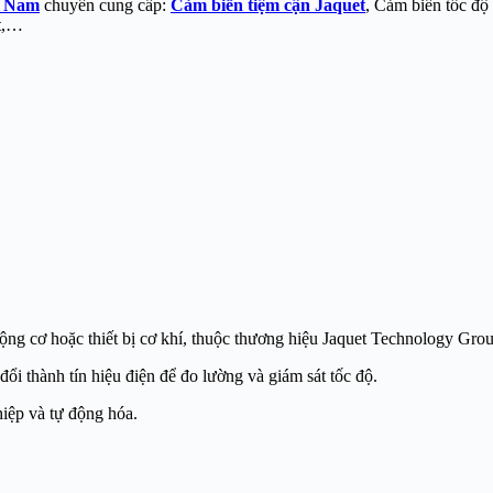
t Nam
chuyên cung cấp:
Cảm biến tiệm cận Jaquet
, Cảm biến tốc độ
et,…
động cơ hoặc thiết bị cơ khí, thuộc thương hiệu
Jaquet Technology Gro
ổi thành tín hiệu điện để đo lường và giám sát tốc độ.
iệp và tự động hóa.