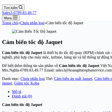
Tìm kiếm
Sales3-0789.83.49.77
Menu
Trang chủ
Chưa phân loại
Cảm biến tốc độ Jaquet
Cảm biến tốc độ Jaquet
Cảm biến tốc độ Jaquet
là thiết bị đo tốc độ quay (RPM) chính xác
nghiệt, phù hợp cho máy móc, turbine, băng tải và hệ thống tự động 
Để biết thêm thông tin sản phẩm về
Cảm biến tốc độ Jaquet
Việt N
Mrs.Nghĩa-0789.83.49.77 Email: sales3@hoangthienphatservice.com
Danh mục:
Chưa phân loại
Thẻ:
Cảm biến áp suất Jaquet
,
Cảm biến n
Jaquet
,
Giảm xóc Koba
Mô tả
Đánh giá (0)
Cảm biến tốc độ Jaquet