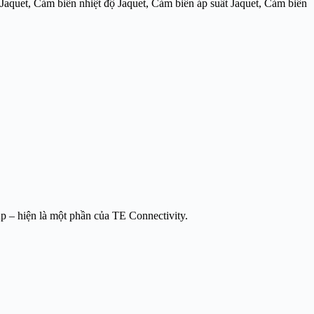
 Jaquet, Cảm biến nhiệt độ Jaquet, Cảm biến áp suất Jaquet, Cảm biến
up
– hiện là một phần của
TE Connectivity
.