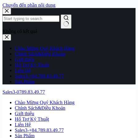
Chuyển đến phần nội dung
Không có kết quả
Chào Mừng Quý Khách Hàng
Chính Sách&Điều Khoản
Giới thiệu
Hổ Trợ Kỷ Thuật
Liên Hệ
Sales3-+84.789.83.49.77
Sản Phẩm
Sales3-0789.83.49.77
Chào Mừng Quý Khách Hàng
Chính Sách&Điều Khoản
Giới thiệu
Hổ Trợ Kỷ Thuật
Liên Hệ
Sales3-+84.789.83.49.77
Sản Phẩm