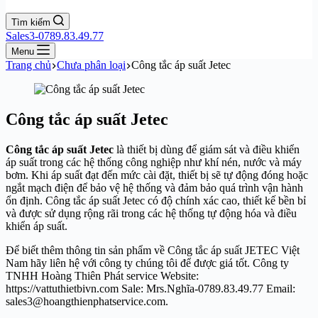
Tìm kiếm
Sales3-0789.83.49.77
Menu
Trang chủ
Chưa phân loại
Công tắc áp suất Jetec
Công tắc áp suất Jetec
Công tắc áp suất Jetec
là thiết bị dùng để giám sát và điều khiển
áp suất trong các hệ thống công nghiệp như khí nén, nước và máy
bơm. Khi áp suất đạt đến mức cài đặt, thiết bị sẽ tự động đóng hoặc
ngắt mạch điện để bảo vệ hệ thống và đảm bảo quá trình vận hành
ổn định. Công tắc áp suất Jetec có độ chính xác cao, thiết kế bền bỉ
và được sử dụng rộng rãi trong các hệ thống tự động hóa và điều
khiển áp suất.
Để biết thêm thông tin sản phẩm về Công tắc áp suất JETEC Việt
Nam hãy liên hệ với công ty chúng tôi để được giá tốt. Công ty
TNHH Hoàng Thiên Phát service Website:
https://vattuthietbivn.com Sale: Mrs.Nghĩa-0789.83.49.77 Email:
sales3@hoangthienphatservice.com.