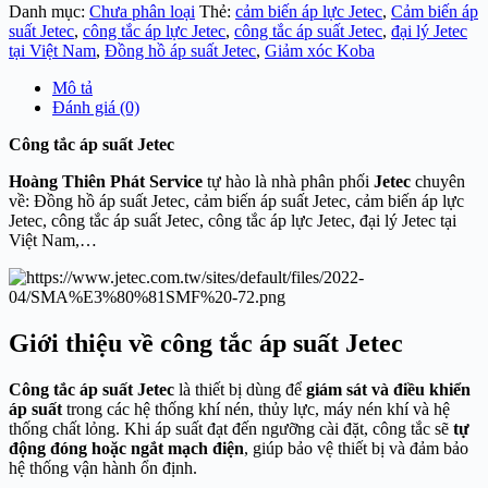
Danh mục:
Chưa phân loại
Thẻ:
cảm biến áp lực Jetec
,
Cảm biến áp
suất Jetec
,
công tắc áp lực Jetec
,
công tắc áp suất Jetec
,
đại lý Jetec
tại Việt Nam
,
Đồng hồ áp suất Jetec
,
Giảm xóc Koba
Mô tả
Đánh giá (0)
Công tắc áp suất Jetec
Hoàng Thiên Phát Service
tự hào là nhà phân phối
Jetec
chuyên
về: Đồng hồ áp suất Jetec, cảm biến áp suất Jetec, cảm biến áp lực
Jetec, công tắc áp suất Jetec, công tắc áp lực Jetec, đại lý Jetec tại
Việt Nam,…
Giới thiệu về công tắc áp suất Jetec
Công tắc áp suất Jetec
là thiết bị dùng để
giám sát và điều khiển
áp suất
trong các hệ thống khí nén, thủy lực, máy nén khí và hệ
thống chất lỏng. Khi áp suất đạt đến ngưỡng cài đặt, công tắc sẽ
tự
động đóng hoặc ngắt mạch điện
, giúp bảo vệ thiết bị và đảm bảo
hệ thống vận hành ổn định.