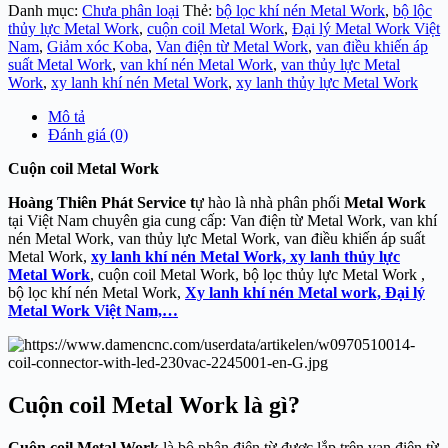
Danh mục:
Chưa phân loại
Thẻ:
bộ lọc khí nén Metal Work
,
bộ lộc
thủy lực Metal Work
,
cuộn coil Metal Work
,
Đại lý Metal Work Việt
Nam
,
Giảm xóc Koba
,
Van điện từ Metal Work
,
van điều khiến áp
suất Metal Work
,
van khí nén Metal Work
,
van thủy lực Metal
Work
,
xy lanh khí nén Metal Work
,
xy lanh thủy lực Metal Work
Mô tả
Đánh giá (0)
Cuộn coil Metal Work
Hoàng Thiên Phát Service t
ự hào là nhà phân phối
Metal Work
tại Việt Nam chuyên gia cung cấp: Van điện từ Metal Work, van khí
nén Metal Work, van thủy lực Metal Work, van điều khiến áp suất
Metal Work,
xy lanh khí nén Metal Work, xy lanh thủy lực
Metal Work
, cuộn coil Metal Work, bộ lọc thủy lực Metal Work ,
bộ lọc khí nén Metal Work,
Xy lanh khí nén Metal work,
Đại lý
Metal Work Việt Nam,…
Cuộn coil Metal Work là gì?
Cuộn coil Metal Work
là bộ phận điện từ được lắp trên van điện từ