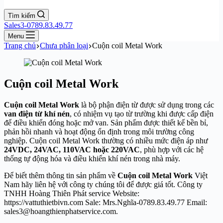
Tìm kiếm
Sales3-0789.83.49.77
Menu
Trang chủ
Chưa phân loại
Cuộn coil Metal Work
Cuộn coil Metal Work
Cuộn coil Metal Work
là bộ phận điện từ được sử dụng trong các
van điện từ khí nén
, có nhiệm vụ tạo từ trường khi được cấp điện
để điều khiển đóng hoặc mở van. Sản phẩm được thiết kế bền bỉ,
phản hồi nhanh và hoạt động ổn định trong môi trường công
nghiệp. Cuộn coil Metal Work thường có nhiều mức điện áp như
24VDC, 24VAC, 110VAC hoặc 220VAC
, phù hợp với các hệ
thống tự động hóa và điều khiển khí nén trong nhà máy.
Để biết thêm thông tin sản phẩm về
Cuộn coil Metal Work
Việt
Nam hãy liên hệ với công ty chúng tôi để được giá tốt. Công ty
TNHH Hoàng Thiên Phát service Website:
https://vattuthietbivn.com Sale: Mrs.Nghĩa-0789.83.49.77 Email:
sales3@hoangthienphatservice.com.