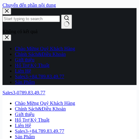
Chuyển đến phần nội dung
Không có kết quả
Chào Mừng Quý Khách Hàng
Chính Sách&Điều Khoản
Giới thiệu
Hổ Trợ Kỷ Thuật
Liên Hệ
Sales3-+84.789.83.49.77
Sản Phẩm
Sales3-0789.83.49.77
Chào Mừng Quý Khách Hàng
Chính Sách&Điều Khoản
Giới thiệu
Hổ Trợ Kỷ Thuật
Liên Hệ
Sales3-+84.789.83.49.77
Sản Phẩm