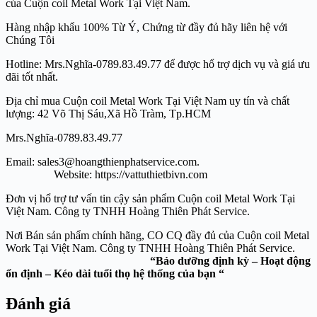
của Cuộn coil Metal Work Tại Việt Nam.
Hàng nhập khẩu 100% Từ Ý, Chứng từ đầy đủ hãy liên hệ với
Chúng Tôi
Hotline: Mrs.Nghĩa-0789.83.49.77 để được hổ trợ dịch vụ và giá ưu
đãi tốt nhất.
Địa chỉ mua Cuộn coil Metal Work Tại Việt Nam uy tín và chất
lượng: 42 Võ Thị Sáu,Xã Hồ Tràm, Tp.HCM
Mrs.Nghĩa-0789.83.49.77
Email: sales3@hoangthienphatservice.com.
Website: https://vattuthietbivn.com
Đơn vị hổ trợ tư vấn tin cậy sản phẩm Cuộn coil Metal Work Tại
Việt Nam. Công ty TNHH Hoàng Thiên Phát Service.
Nơi Bán sản phẩm chính hãng, CO CQ đầy đủ của Cuộn coil Metal
Work Tại Việt Nam. Công ty TNHH Hoàng Thiên Phát Service.
“Bảo dưỡng định kỳ – Hoạt động
ổn định – Kéo dài tuổi thọ hệ thống của bạn “
Đánh giá