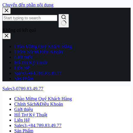
Chuyển đến phần nội dung
Không có kết quả
Chào Mừng Quý Khách Hàng
Chính Sách&Điều Khoản
Giới thiệu
Hổ Trợ Kỷ Thuật
Liên Hệ
Sales3-+84.789.83.49.77
Sản Phẩm
Sales3-0789.83.49.77
Chào Mừng Quý Khách Hàng
Chính Sách&Điều Khoản
Giới thiệu
Hổ Trợ Kỷ Thuật
Liên Hệ
Sales3-+84.789.83.49.77
Sản Phẩm