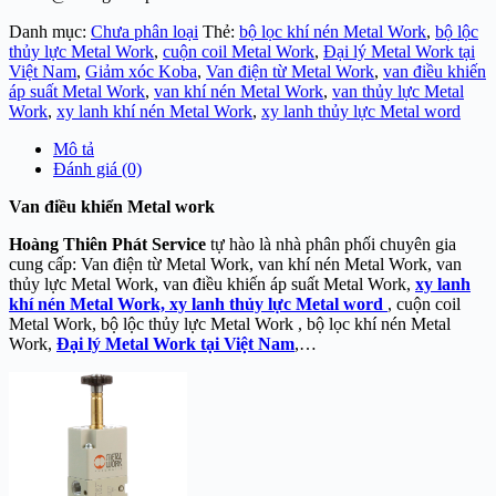
Danh mục:
Chưa phân loại
Thẻ:
bộ lọc khí nén Metal Work
,
bộ lộc
thủy lực Metal Work
,
cuộn coil Metal Work
,
Đại lý Metal Work tại
Việt Nam
,
Giảm xóc Koba
,
Van điện từ Metal Work
,
van điều khiến
áp suất Metal Work
,
van khí nén Metal Work
,
van thủy lực Metal
Work
,
xy lanh khí nén Metal Work
,
xy lanh thủy lực Metal word
Mô tả
Đánh giá (0)
Van điều khiển Metal work
Hoàng Thiên Phát
Service
tự hào là nhà phân phối chuyên gia
cung cấp: Van điện từ Metal Work, van khí nén Metal Work, van
thủy lực Metal Work, van điều khiến áp suất Metal Work,
xy lanh
khí nén Metal Work, xy lanh thủy lực Metal word
, cuộn coil
Metal Work, bộ lộc thủy lực Metal Work , bộ lọc khí nén Metal
Work,
Đại lý Metal Work tại Việt Nam
,…