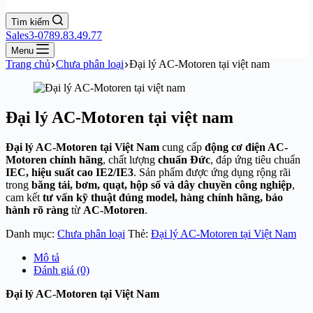
Tìm kiếm
Sales3-0789.83.49.77
Menu
Trang chủ
Chưa phân loại
Đại lý AC-Motoren tại việt nam
Đại lý AC-Motoren tại việt nam
Đại lý AC-Motoren tại Việt Nam
cung cấp
động cơ điện AC-
Motoren chính hãng
, chất lượng
chuẩn Đức
, đáp ứng tiêu chuẩn
IEC, hiệu suất cao IE2/IE3
. Sản phẩm được ứng dụng rộng rãi
trong
băng tải, bơm, quạt, hộp số và dây chuyền công nghiệp
,
cam kết
tư vấn kỹ thuật đúng model, hàng chính hãng, bảo
hành rõ ràng
từ
AC-Motoren
.
Danh mục:
Chưa phân loại
Thẻ:
Đại lý AC-Motoren tại Việt Nam
Mô tả
Đánh giá (0)
Đại lý AC-Motoren tại Việt Nam