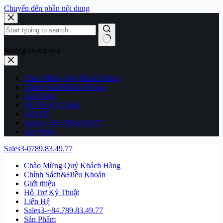
Chuyển đến phần nội dung
Không có kết quả
Chào Mừng Quý Khách Hàng
Chính Sách&Điều Khoản
Giới thiệu
Hổ Trợ Kỷ Thuật
Liên Hệ
Sales3-+84.789.83.49.77
Sản Phẩm
Sales3-0789.83.49.77
Chào Mừng Quý Khách Hàng
Chính Sách&Điều Khoản
Giới thiệu
Hổ Trợ Kỷ Thuật
Liên Hệ
Sales3-+84.789.83.49.77
Sản Phẩm