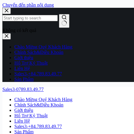
Chuyển đến phần nội dung
Không có kết quả
Chào Mừng Quý Khách Hàng
Chính Sách&Điều Khoản
Giới thiệu
Hổ Trợ Kỷ Thuật
Liên Hệ
Sales3-+84.789.83.49.77
Sản Phẩm
Sales3-0789.83.49.77
Chào Mừng Quý Khách Hàng
Chính Sách&Điều Khoản
Giới thiệu
Hổ Trợ Kỷ Thuật
Liên Hệ
Sales3-+84.789.83.49.77
Sản Phẩm