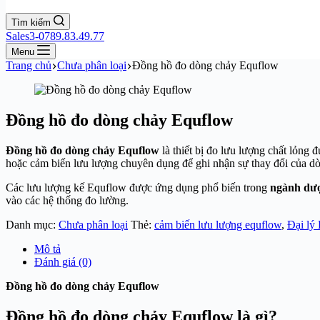
Tìm kiếm
Sales3-0789.83.49.77
Menu
Trang chủ
Chưa phân loại
Đồng hồ đo dòng chảy Equflow
Đồng hồ đo dòng chảy Equflow
Đồng hồ đo dòng chảy Equflow
là thiết bị đo lưu lượng chất lỏng
hoặc cảm biến lưu lượng chuyên dụng để ghi nhận sự thay đổi của dò
Các lưu lượng kế Equflow được ứng dụng phổ biến trong
ngành dượ
vào các hệ thống đo lường.
Danh mục:
Chưa phân loại
Thẻ:
cảm biến lưu lượng equflow
,
Đại lý
Mô tả
Đánh giá (0)
Đồng hồ đo dòng chảy Equflow
Đồng hồ đo dòng chảy Equflow là gì?