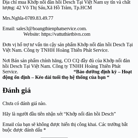
Địa chỉ mua Khớp nối đàn hồi Desch Tại Việt Nam uy tín và chất
lượng: 42 Võ Thị Sáu,Xã Hồ Tràm, Tp.HCM
Mrs.Nghĩa-0789.83.49.77
Email: sales3@hoangthienphatservice.com.
Website: https://vattuthietbivn.com
Đơn vị hổ trợ tư vấn tin cậy sản phẩm Khớp nối đàn hồi Desch Tại
Việt Nam. Công ty TNHH Hoàng Thiên Phát Service.
Nơi Bán sản phẩm chính hãng, CO CQ đầy đủ của Khớp nối đàn
hồi Desch Tại Việt Nam. Công ty TNHH Hoàng Thiên Phát
Service.
“Bảo dưỡng định kỳ – Hoạt
động ổn định – Kéo dài tuổi thọ hệ thống của bạn “
Đánh giá
Chưa có đánh giá nào.
Hãy là người đầu tiên nhận xét “Khớp nối đàn hồi Desch”
Email của bạn sẽ không được hiển thị công khai.
Các trường bắt
buộc được đánh dấu
*