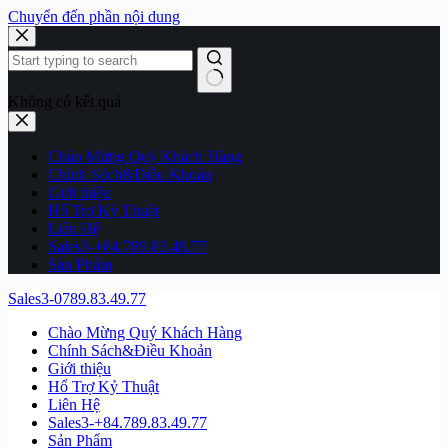
Chuyển đến phần nội dung
Không có kết quả
Chào Mừng Quý Khách Hàng
Chính Sách&Điều Khoản
Giới thiệu
Hổ Trợ Kỷ Thuật
Liên Hệ
Sales3-+84.789.83.49.77
Sản Phẩm
Sales3-0789.83.49.77
Chào Mừng Quý Khách Hàng
Chính Sách&Điều Khoản
Giới thiệu
Hổ Trợ Kỷ Thuật
Liên Hệ
Sales3-+84.789.83.49.77
Sản Phẩm