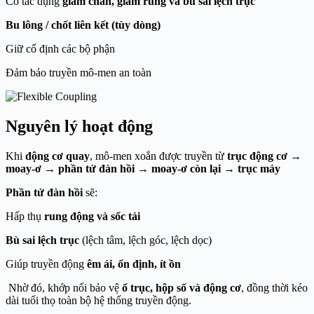
Có tác dụng
giảm chấn, giảm rung và bù sai lệch trục
Bu lông / chốt liên kết (tùy dòng)
Giữ cố định các bộ phận
Đảm bảo truyền mô-men an toàn
Nguyên lý hoạt động
Khi
động cơ quay
, mô-men xoắn được truyền từ
trục động cơ →
moay-ơ → phần tử đàn hồi → moay-ơ còn lại → trục máy
Phần tử đàn hồi
sẽ:
Hấp thụ
rung động và sốc tải
Bù sai lệch trục
(lệch tâm, lệch góc, lệch dọc)
Giúp truyền động
êm ái, ổn định, ít ồn
Nhờ đó, khớp nối bảo vệ
ổ trục, hộp số và động cơ
, đồng thời kéo
dài tuổi thọ toàn bộ hệ thống truyền động.