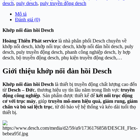
desch
,
puly desch
,
puly truyền động desch
Mô tả
Đánh giá (0)
Khớp nối đàn hồi Desch
Hoàng Thiên Phát service
là nhà phân phối Desch chuyên về
khớp nối desch, khớp nối trục desch, khớp nối đàn hồi desch, puly
desch, puly truyền động desch, phanh công nghiệp desch, ly hợp
desch, bộ truyền động desch, phụ kiện truyền động desch,…
Giới thiệu khớp nối đàn hồi Desch
Khớp nối đàn hồi Desch
là thiết bị truyền động chất lượng cao đến
từ
Desch – Đức
, thương hiệu uy tín lâu năm trong lĩnh vực
truyền
động công nghiệp
. Sản phẩm được thiết kế để
kết nối trục động
cơ với trục máy
, giúp
truyền mô-men hiệu quả, giảm rung, giảm
chấn và bù sai lệch trục
, từ đó bảo vệ hệ thống và kéo dài tuổi thọ
thiết bị.