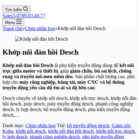
Tìm kiếm
Sales3-0789.83.49.77
Menu
Trang chủ
Chưa phân loại
Khớp nối đàn hồi Desch
Khớp nối đàn hồi Desch
Khớp nối đàn hồi Desch
là phụ kiện truyền động dùng để
kết nối
trục giữa motor và thiết bị
, giúp
giảm chấn, bù sai lệch, chống
rung và truyền mô-men mềm dẻo
. Sản phẩm chất lượng cao, phù
hợp cho
máy công nghiệp, băng tải, máy CNC và hệ thống
truyền động yêu cầu độ êm ái và độ bền cao
.
Desch chuyên về khớp nối desch, khớp nối trục desch, khớp nối đàn
hồi desch, puly desch, puly truyền động desch, phanh công nghiệp
desch, ly hợp desch, bộ truyền động desch, phụ kiện truyền động
desch,…
Danh mục:
Chưa phân loại
Thẻ:
bộ truyền động desch
,
Giảm xóc
Koba
,
khớp nối desch
,
khớp nối đàn hồi desch
,
khớp nối trục desch
,
ly hợp desch
,
phanh công nghiệp desch
,
phụ kiện truyền động