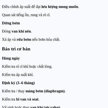
Điều chỉnh áp suất để đạt
lưu lượng mong muốn
.
Quan sát tiếng ồn, rung và rò rỉ.
Dừng bơm
Đóng
van khí nén
.
Xả áp và
rửa bơm
nếu bơm hóa chất.
Bảo trì cơ bản
Hàng ngày
Kiểm tra rò rỉ khí hoặc chất lỏng.
Kiểm tra áp suất khí.
Định kỳ (3–6 tháng)
Kiểm tra / thay
màng bơm (diaphragm)
.
Kiểm tra
bi van và seat
.
Vệ sinh hoặc thay
van khí (air valve)
.