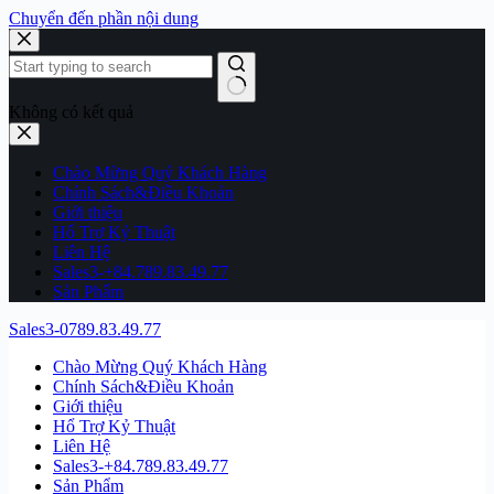
Chuyển đến phần nội dung
Không có kết quả
Chào Mừng Quý Khách Hàng
Chính Sách&Điều Khoản
Giới thiệu
Hổ Trợ Kỷ Thuật
Liên Hệ
Sales3-+84.789.83.49.77
Sản Phẩm
Sales3-0789.83.49.77
Chào Mừng Quý Khách Hàng
Chính Sách&Điều Khoản
Giới thiệu
Hổ Trợ Kỷ Thuật
Liên Hệ
Sales3-+84.789.83.49.77
Sản Phẩm