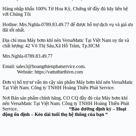
Hàng nhập khẩu 100% Từ Hoa Kỳ, Chứng từ đầy đủ hãy liên hệ
với Chúng Tôi
Hotline: Mrs.Nghĩa-0789.83.49.77 để được hổ trợ dịch vụ và giá ưu
đãi tốt nhất.
Địa chỉ mua Máy bơm khí nén VersaMatic Tại Việt Nam uy tín và
chất lượng: 42 Võ Thị Sáu,Xã Hồ Tràm, Tp.HCM
Mrs.Nghĩa-0789.83.49.77
Email: sales3@hoangthienphatservice.com.
Website: https://vattuthietbivn.com
Đơn vị hổ trợ tư vấn tin cậy sản phẩm Máy bơm khí nén VersaMatic
Tại Việt Nam. Công ty TNHH Hoàng Thiên Phát Service.
Nơi Bán sản phẩm chính hãng, CO CQ đầy đủ của Máy bơm khí
nén VersaMatic Tại Việt Nam. Công ty TNHH Hoàng Thiên Phát
Service.
“Bảo dưỡng định kỳ – Hoạt
động ổn định – Kéo dài tuổi thọ hệ thống của bạn “