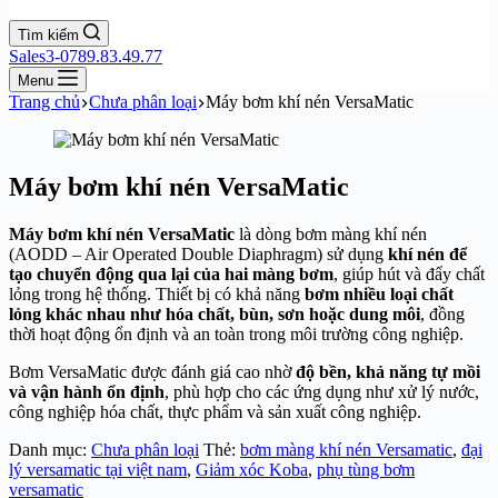
Tìm kiếm
Sales3-0789.83.49.77
Menu
Trang chủ
Chưa phân loại
Máy bơm khí nén VersaMatic
Máy bơm khí nén VersaMatic
Máy bơm khí nén VersaMatic
là dòng bơm màng khí nén
(AODD – Air Operated Double Diaphragm) sử dụng
khí nén để
tạo chuyển động qua lại của hai màng bơm
, giúp hút và đẩy chất
lỏng trong hệ thống. Thiết bị có khả năng
bơm nhiều loại chất
lỏng khác nhau như hóa chất, bùn, sơn hoặc dung môi
, đồng
thời hoạt động ổn định và an toàn trong môi trường công nghiệp.
Bơm VersaMatic được đánh giá cao nhờ
độ bền, khả năng tự mồi
và vận hành ổn định
, phù hợp cho các ứng dụng như xử lý nước,
công nghiệp hóa chất, thực phẩm và sản xuất công nghiệp.
Danh mục:
Chưa phân loại
Thẻ:
bơm màng khí nén Versamatic
,
đại
lý versamatic tại việt nam
,
Giảm xóc Koba
,
phụ tùng bơm
versamatic