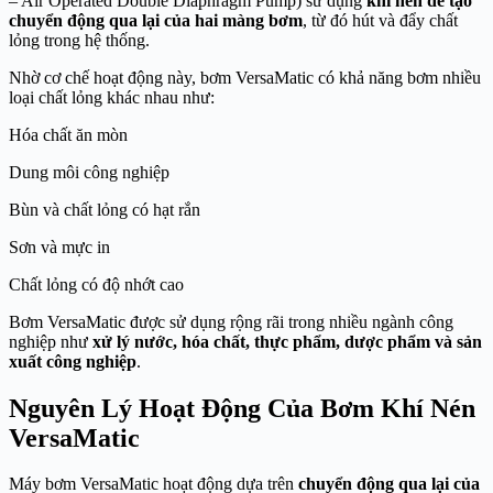
– Air Operated Double Diaphragm Pump) sử dụng
khí nén để tạo
chuyển động qua lại của hai màng bơm
, từ đó hút và đẩy chất
lỏng trong hệ thống.
Nhờ cơ chế hoạt động này, bơm VersaMatic có khả năng bơm nhiều
loại chất lỏng khác nhau như:
Hóa chất ăn mòn
Dung môi công nghiệp
Bùn và chất lỏng có hạt rắn
Sơn và mực in
Chất lỏng có độ nhớt cao
Bơm VersaMatic được sử dụng rộng rãi trong nhiều ngành công
nghiệp như
xử lý nước, hóa chất, thực phẩm, dược phẩm và sản
xuất công nghiệp
.
Nguyên Lý Hoạt Động Của Bơm Khí Nén
VersaMatic
Máy bơm VersaMatic hoạt động dựa trên
chuyển động qua lại của