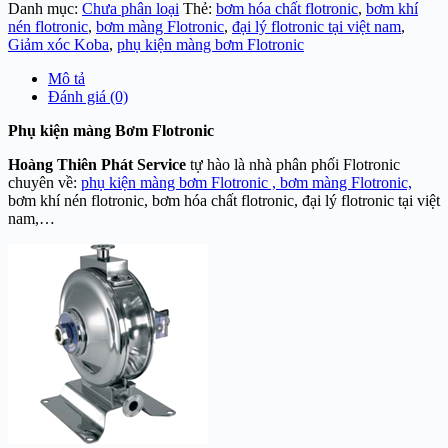
Danh mục:
Chưa phân loại
Thẻ:
bơm hóa chất flotronic
,
bơm khí
nén flotronic
,
bơm màng Flotronic
,
đại lý flotronic tại việt nam
,
Giảm xóc Koba
,
phụ kiện màng bơm Flotronic
Mô tả
Đánh giá (0)
Phụ kiện màng Bơm Flotronic
Hoàng Thiên Phát Service
tự hào là nhà phân phối Flotronic
chuyên về:
phụ kiện màng bơm Flotronic ,
bơm màng Flotronic,
bơm khí nén flotronic, bơm hóa chất flotronic, đại lý flotronic tại việt
nam,…