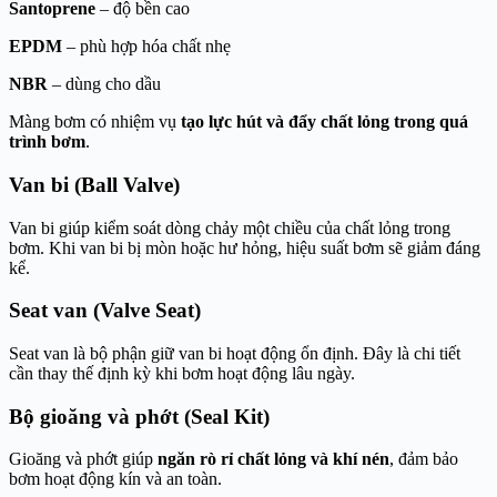
Santoprene
– độ bền cao
EPDM
– phù hợp hóa chất nhẹ
NBR
– dùng cho dầu
Màng bơm có nhiệm vụ
tạo lực hút và đẩy chất lỏng trong quá
trình bơm
.
Van bi (Ball Valve)
Van bi giúp kiểm soát dòng chảy một chiều của chất lỏng trong
bơm. Khi van bi bị mòn hoặc hư hỏng, hiệu suất bơm sẽ giảm đáng
kể.
Seat van (Valve Seat)
Seat van là bộ phận giữ van bi hoạt động ổn định. Đây là chi tiết
cần thay thế định kỳ khi bơm hoạt động lâu ngày.
Bộ gioăng và phớt (Seal Kit)
Gioăng và phớt giúp
ngăn rò rỉ chất lỏng và khí nén
, đảm bảo
bơm hoạt động kín và an toàn.