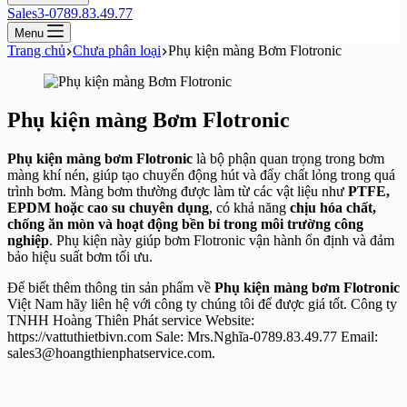
Sales3-0789.83.49.77
Menu
Trang chủ
Chưa phân loại
Phụ kiện màng Bơm Flotronic
Phụ kiện màng Bơm Flotronic
Phụ kiện màng bơm Flotronic
là bộ phận quan trọng trong bơm
màng khí nén, giúp tạo chuyển động hút và đẩy chất lỏng trong quá
trình bơm. Màng bơm thường được làm từ các vật liệu như
PTFE,
EPDM hoặc cao su chuyên dụng
, có khả năng
chịu hóa chất,
chống ăn mòn và hoạt động bền bỉ trong môi trường công
nghiệp
. Phụ kiện này giúp bơm Flotronic vận hành ổn định và đảm
bảo hiệu suất bơm tối ưu.
Để biết thêm thông tin sản phẩm về
Phụ kiện màng bơm Flotronic
Việt Nam hãy liên hệ với công ty chúng tôi để được giá tốt. Công ty
TNHH Hoàng Thiên Phát service Website:
https://vattuthietbivn.com Sale: Mrs.Nghĩa-0789.83.49.77 Email:
sales3@hoangthienphatservice.com.