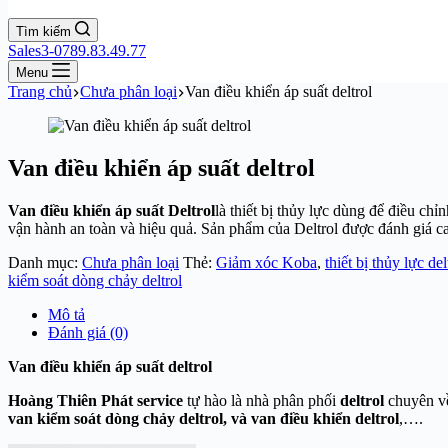
Tìm kiếm
Sales3-0789.83.49.77
Menu
Trang chủ
Chưa phân loại
Van điều khiển áp suất deltrol
Van điều khiển áp suất deltrol
Van điều khiển áp suất Deltrol
là thiết bị thủy lực dùng để điều chỉ
vận hành an toàn và hiệu quả. Sản phẩm của Deltrol được đánh giá ca
Danh mục:
Chưa phân loại
Thẻ:
Giảm xóc Koba
,
thiết bị thủy lực del
kiểm soát dòng chảy deltrol
Mô tả
Đánh giá (0)
Van điều khiển áp suất deltrol
Hoàng Thiên Phát service
tự hào là nhà phân phối
deltrol
chuyên v
van kiểm soát dòng chảy deltrol, và van điều khiển deltrol
,….