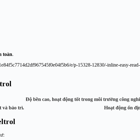
n toàn
.
trol
 ổn định.
Độ bền cao
, hoạt động tốt trong môi tr
 lắp đặt và bảo trì.
Hoạt động ổn đị
ltrol
hư: