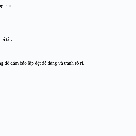
ng cao.
á tải.
ng
để đảm bảo lắp đặt dễ dàng và tránh rò rỉ.