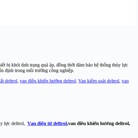
hiết bị khỏi tình trạng quá áp, đồng thời đảm bảo hệ thống thủy lực
ổn định trong môi trường công nghiệp.
t deltrol
,
van điều khiển hướng deltrol
,
Van kiểm soát deltrol
,
van
ủy lực deltrol,
Van điện từ deltrol
,van điều khiển hướng deltrol,