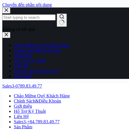
Chuyển đến phần nội dung
Không có kết quả
Chào Mừng Quý Khách Hàng
Chính Sách&Điều Khoản
Giới thiệu
Hổ Trợ Kỷ Thuật
Liên Hệ
Sales3-+84.789.83.49.77
Sản Phẩm
Sales3-0789.83.49.77
Chào Mừng Quý Khách Hàng
Chính Sách&Điều Khoản
Giới thiệu
Hổ Trợ Kỷ Thuật
Liên Hệ
Sales3-+84.789.83.49.77
Sản Phẩm