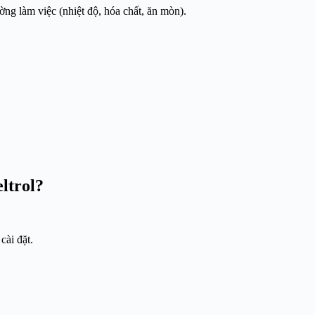
ng làm việc (nhiệt độ, hóa chất, ăn mòn).
ltrol?
cài đặt.