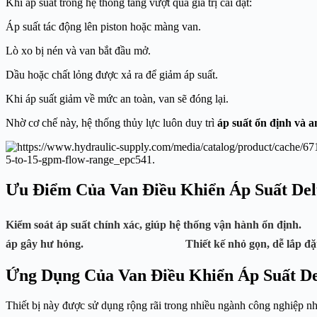
Khi áp suất trong hệ thống tăng vượt quá giá trị cài đặt:
Áp suất tác động lên piston hoặc màng van.
Lò xo bị nén và van bắt đầu mở.
Dầu hoặc chất lỏng được xả ra để giảm áp suất.
Khi áp suất giảm về mức an toàn, van sẽ đóng lại.
Nhờ cơ chế này, hệ thống thủy lực luôn duy trì
áp suất ổn định và a
Ưu Điểm Của Van Điều Khiển Áp Suất Del
Kiểm soát áp suất chính xác
, giúp hệ thống vận hành
áp gây hư hỏng.
Thiết kế nhỏ gọn
, dễ
Ứng Dụng Của Van Điều Khiển Áp Suất De
Thiết bị này được sử dụng rộng rãi trong nhiều ngành công nghiệp n