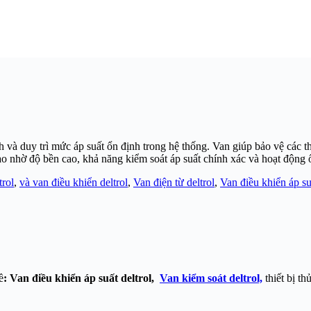
nh và duy trì mức áp suất ổn định trong hệ thống. Van giúp bảo vệ các t
o nhờ độ bền cao, khả năng kiểm soát áp suất chính xác và hoạt động 
trol
,
và van điều khiển deltrol
,
Van điện từ deltrol
,
Van điều khiển áp suấ
ề
: Van điều khiển áp suất deltrol,
Van kiểm soát deltrol,
thiết bị th