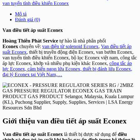
van tuyến tính điều khiển Econex
Mô tả
Đánh giá (0)
Van điều tiết áp suất Econex
Hoàng Thiên Phát Service
tự hào là nhà phân phối
Econex
chuyên về:
van điện từ solenoid Econex
,
Van điều tiết áp
suất Econex
, thiết bị truyền động điện Econex, van bướm Econex,
van tuyến tính điều khiển Econex, bộ lọc Econex việt nam, công tắc
áp lực Econex, khớp và nhiều phụ kiện khác Econex,
công tắc áp
lực Econex,
cảm biến ngọn lửa Econex, thiết bị đánh lửa Econex,
đại lý Econex tại Việt Nam,…
Giới thiệu van điều tiết áp suất Econex
Van điều tiết áp suất Econex
là thiết bị được sử dụng để
điều
chỉnh và duy trì áp suất khí hoặc gas ổn định trong hệ thống lò