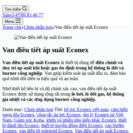
Tìm kiếm
Sales3-0789.83.49.77
Menu
Trang chủ
Chưa phân loại
Van điều tiết áp suất Econex
Van điều tiết áp suất Econex
Van điều tiết áp suất Econex
là thiết bị dùng để
điều chỉnh và
duy trì áp suất khí hoặc gas ổn định trong hệ thống lò đốt và
burner công nghiệp
. Van giúp kiểm soát áp suất đầu ra, đảm bảo
quá trình đốt diễn ra hiệu quả và an toàn.
Nhờ thiết kế bền bỉ và độ chính xác cao, van điều tiết áp suất
Econex được sử dụng rộng rãi trong
lò hơi, lò đốt gas, hệ thống
gia nhiệt và các ứng dụng burner công nghiệp
.
Danh mục:
Chưa phân loại
Thẻ:
bộ lọc Econex việt nam
,
cảm biến
ngọn lửa Econex
,
công tắc áp lực Econex
,
đại lý Econex tại Việt
Nam
,
Giảm xóc Koba
,
khớp và nhiều phụ kiện khác Econex
,
thiết
bị đánh lửa Econex
,
thiết bị truyền động điện Econex
,
van bướm
Econex
,
van điện từ solenoid Econex
,
Van điều tiết áp suất Econex
,