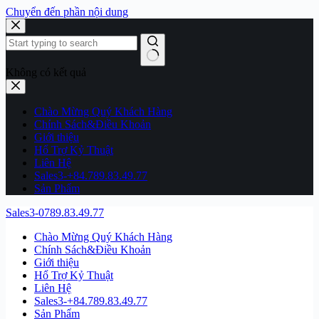
Chuyển đến phần nội dung
Không có kết quả
Chào Mừng Quý Khách Hàng
Chính Sách&Điều Khoản
Giới thiệu
Hổ Trợ Kỷ Thuật
Liên Hệ
Sales3-+84.789.83.49.77
Sản Phẩm
Sales3-0789.83.49.77
Chào Mừng Quý Khách Hàng
Chính Sách&Điều Khoản
Giới thiệu
Hổ Trợ Kỷ Thuật
Liên Hệ
Sales3-+84.789.83.49.77
Sản Phẩm