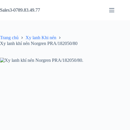
Chuyển
đến
Sales3-0789.83.49.77
phần
nội
dung
Trang chủ
Xy lanh Khi nén
Xy lanh khí nén Norgren PRA/182050/80