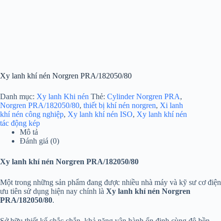
Xy lanh khí nén Norgren PRA/182050/80
Danh mục:
Xy lanh Khi nén
Thẻ:
Cylinder Norgren PRA
,
Norgren PRA/182050/80
,
thiết bị khí nén norgren
,
Xi lanh
khí nén công nghiệp
,
Xy lanh khí nén ISO
,
Xy lanh khí nén
tác động kép
Mô tả
Đánh giá (0)
Xy lanh khí nén Norgren PRA/182050/80
Một trong những sản phẩm đang được nhiều nhà máy và kỹ sư cơ điện
ưu tiên sử dụng hiện nay chính là
Xy lanh khí nén Norgren
PRA/182050/80
.
Sở hữu thiết kế chắc chắn, khả năng vận hành ổn định cùng độ bền