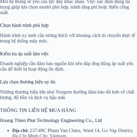
Mỗi hệ thống sẽ yêu cầu lực đẩy khác nhau. Việc xác định đúng tải
trọng giúp lựa chọn model phù hợp, tránh lãng phí hoặc thiếu công
suất.
Chọn hành trình phù hợp
Hành trình xy lanh cần tương thích với khoảng cách di chuyển thực tế
trong hệ thống máy móc.
Kiểm tra áp suất làm việc
Doanh nghiệp cần đảm bảo nguồn khí nén đáp ứng đúng áp suất yêu
cầu để thiết bị hoạt động ổn định.
Lựa chọn thương hiệu uy tín
Những thương hiệu lớn như Norgren thường đảm bảo tốt hơn về chất
lượng, độ bền và dịch vụ hậu mãi.
THÔNG TIN LIÊN HỆ MUA HÀNG
Hoang Thien Phat Technology Engineering Co., Ltd
Địa chỉ:
237/49C Pham Van Chieu, Ward 14, Go Vap District,
Ho Chi Minh City, Vietnam