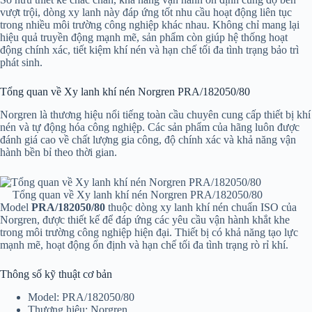
vượt trội, dòng xy lanh này đáp ứng tốt nhu cầu hoạt động liên tục
trong nhiều môi trường công nghiệp khác nhau. Không chỉ mang lại
hiệu quả truyền động mạnh mẽ, sản phẩm còn giúp hệ thống hoạt
động chính xác, tiết kiệm khí nén và hạn chế tối đa tình trạng bảo trì
phát sinh.
Tổng quan về Xy lanh khí nén Norgren PRA/182050/80
Norgren là thương hiệu nổi tiếng toàn cầu chuyên cung cấp thiết bị khí
nén và tự động hóa công nghiệp. Các sản phẩm của hãng luôn được
đánh giá cao về chất lượng gia công, độ chính xác và khả năng vận
hành bền bỉ theo thời gian.
Tổng quan về Xy lanh khí nén Norgren PRA/182050/80
Model
PRA/182050/80
thuộc dòng xy lanh khí nén chuẩn ISO của
Norgren, được thiết kế để đáp ứng các yêu cầu vận hành khắt khe
trong môi trường công nghiệp hiện đại. Thiết bị có khả năng tạo lực
mạnh mẽ, hoạt động ổn định và hạn chế tối đa tình trạng rò rỉ khí.
Thông số kỹ thuật cơ bản
Model: PRA/182050/80
Thương hiệu: Norgren