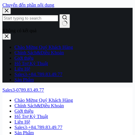
Chuyển đến phần nội dung
Không có kết quả
Chào Mừng Quý Khách Hàng
Chính Sách&Điều Khoản
Giới thiệu
Hổ Trợ Kỷ Thuật
Liên Hệ
Sales3-+84.789.83.49.77
Sản Phẩm
Sales3-0789.83.49.77
Chào Mừng Quý Khách Hàng
Chính Sách&Điều Khoản
Giới thiệu
Hổ Trợ Kỷ Thuật
Liên Hệ
Sales3-+84.789.83.49.77
Sản Phẩm