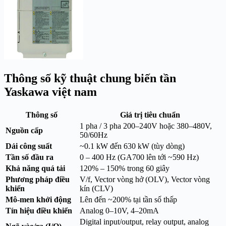
Thông số kỹ thuật chung biến tần
Yaskawa việt nam
Thông số
Giá trị tiêu chuẩn
1 pha / 3 pha 200–240V hoặc 380–480V,
Nguồn cấp
50/60Hz
Dải công suất
~0.1 kW đến 630 kW (tùy dòng)
Tần số đầu ra
0 – 400 Hz (GA700 lên tới ~590 Hz)
Khả năng quá tải
120% – 150% trong 60 giây
Phương pháp điều
V/f, Vector vòng hở (OLV), Vector vòng
khiển
kín (CLV)
Mô-men khởi động
Lên đến ~200% tại tần số thấp
Tín hiệu điều khiển
Analog 0–10V, 4–20mA
Digital input/output, relay output, analog