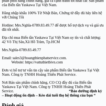
phân phối hàng chính hãng, giá cả cạnh tranh tốt nhất các Sản phẩm
của Biến tần Yaskawa Tại Việt Nam.
Hàng nhập khẩu 100% Từ Nhật Bản, Chứng từ đầy đủ hãy liên hệ
với Chúng Tôi
Hotline: Mrs.Nghĩa-0789.83.49.77 để được hổ trợ dịch vụ và giá ưu
đãi tốt nhất.
Địa chỉ mua Biến tần Yaskawa Tại Việt Nam uy tín và chất lượng:
42 Võ Thị Sáu,Xã Hồ Tràm, Tp.HCM
Mrs.Nghĩa-0789.83.49.77
Email: sales3@hoangthienphatservice.com.
Website: https://vattuthietbivn.com
Đơn vị hổ trợ tư vấn tin cậy sản phẩm Biến tần Yaskawa Tại Việt
Nam. Công ty TNHH Hoàng Thiên Phát Service.
Nơi Bán sản phẩm chính hãng, CO CQ đầy đủ của Biến tần
Yaskawa Tại Việt Nam. Công ty TNHH Hoàng Thiên Phát
Service.
“Bảo dưỡng định kỳ
– Hoạt động ổn định – Kéo dài tuổi thọ hệ thống của bạn “
Đánh giá