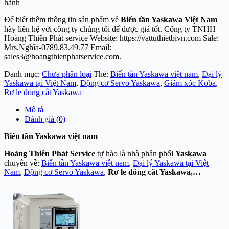
hành
Để biết thêm thông tin sản phẩm về
Biến tần Yaskawa Việt Nam
hãy liên hệ với công ty chúng tôi để được giá tốt. Công ty TNHH
Hoàng Thiên Phát service Website: https://vattuthietbivn.com Sale:
Mrs.Nghĩa-0789.83.49.77 Email:
sales3@hoangthienphatservice.com.
Danh mục:
Chưa phân loại
Thẻ:
Biến tần Yaskawa việt nam
,
Đại lý
Yaskawa tại Việt Nam
,
Động cơ Servo Yaskawa
,
Giảm xóc Koba
,
Rơ le đóng cắt Yaskawa
Mô tả
Đánh giá (0)
Biến tần Yaskawa việt nam
Hoàng Thiên Phát Service
tự hào là nhà phân phối
Yaskawa
chuyên về:
Biến tần Yaskawa việt nam
,
Đại lý Yaskawa tại Việt
Nam
,
Động cơ Servo Yaskawa
,
Rơ le đóng cắt Yaskawa,…