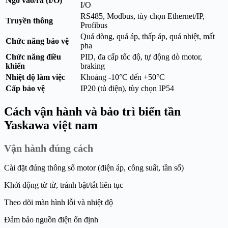
Ngõ vào/ra (I/O)
I/O
RS485, Modbus, tùy chọn Ethernet/IP,
Truyền thông
Profibus
Quá dòng, quá áp, thấp áp, quá nhiệt, mất
Chức năng bảo vệ
pha
Chức năng điều
PID, đa cấp tốc độ, tự động dò motor,
khiển
braking
Nhiệt độ làm việc
Khoảng -10°C đến +50°C
Cấp bảo vệ
IP20 (tủ điện), tùy chọn IP54
Cách vận hành và bảo trì biến tần
Yaskawa việt nam
Vận hành đúng cách
Cài đặt đúng thông số motor (điện áp, công suất, tần số)
Khởi động từ từ, tránh bật/tắt liên tục
Theo dõi màn hình lỗi và nhiệt độ
Đảm bảo nguồn điện ổn định