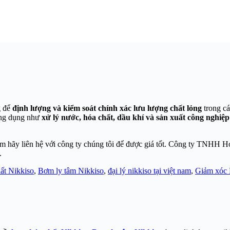
g để
định lượng và kiểm soát chính xác lưu lượng chất lỏng
trong cá
ứng dụng như
xử lý nước, hóa chất, dầu khí và sản xuất công nghiệp
 hãy liên hệ với công ty chúng tôi để được giá tốt. Công ty TNHH Hoà
.
ất Nikkiso
,
Bơm ly tâm Nikkiso
,
đại lý nikkiso tại việt nam
,
Giảm xóc