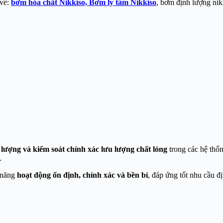
 về:
bơm hóa chất Nikkiso,
Bơm ly tâm Nikkiso
, bơm định lượng nik
 lượng và kiểm soát chính xác lưu lượng chất lỏng
trong các hệ thố
.
ả năng
hoạt động ổn định, chính xác và bền bỉ
, đáp ứng tốt nhu cầu đ