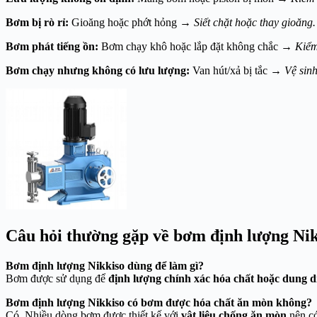
Bơm bị rò rỉ:
Gioăng hoặc phớt hỏng →
Siết chặt hoặc thay gioăng.
Bơm phát tiếng ồn:
Bơm chạy khô hoặc lắp đặt không chắc →
Kiểm
Bơm chạy nhưng không có lưu lượng:
Van hút/xả bị tắc →
Vệ sinh
Câu hỏi thường gặp về bơm định lượng Ni
Bơm định lượng Nikkiso dùng để làm gì?
Bơm được sử dụng để
định lượng chính xác hóa chất hoặc dung d
Bơm định lượng Nikkiso có bơm được hóa chất ăn mòn không?
Có. Nhiều dòng bơm được thiết kế với
vật liệu chống ăn mòn
nên có