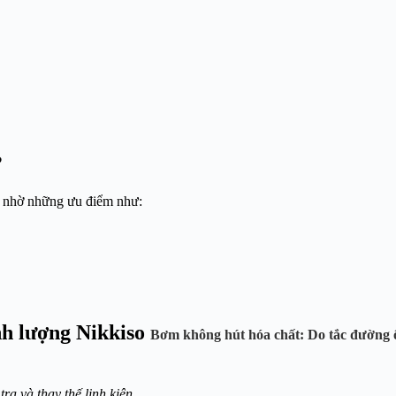
?
n nhờ những ưu điểm như:
h lượng Nikkiso
Bơm không hút hóa chất:
Do tắc đường 
ra và thay thế linh kiện.