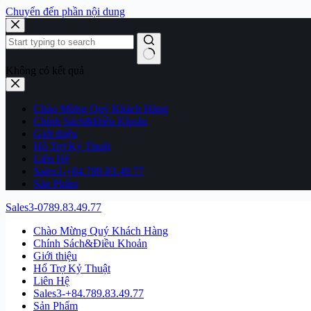
Chuyển đến phần nội dung
Không có kết quả
Chào Mừng Quý Khách Hàng
Chính Sách&Điều Khoản
Giới thiệu
Hổ Trợ Kỷ Thuật
Liên Hệ
Sales3-+84.789.83.49.77
Sản Phẩm
Sales3-0789.83.49.77
Chào Mừng Quý Khách Hàng
Chính Sách&Điều Khoản
Giới thiệu
Hổ Trợ Kỷ Thuật
Liên Hệ
Sales3-+84.789.83.49.77
Sản Phẩm