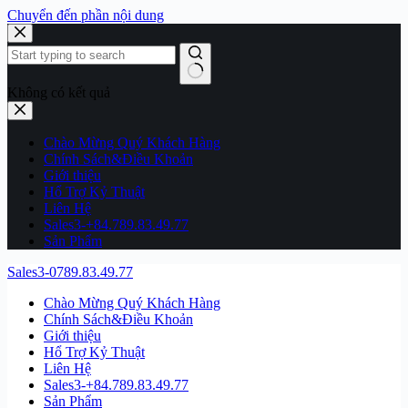
Chuyển đến phần nội dung
Không có kết quả
Chào Mừng Quý Khách Hàng
Chính Sách&Điều Khoản
Giới thiệu
Hổ Trợ Kỷ Thuật
Liên Hệ
Sales3-+84.789.83.49.77
Sản Phẩm
Sales3-0789.83.49.77
Chào Mừng Quý Khách Hàng
Chính Sách&Điều Khoản
Giới thiệu
Hổ Trợ Kỷ Thuật
Liên Hệ
Sales3-+84.789.83.49.77
Sản Phẩm