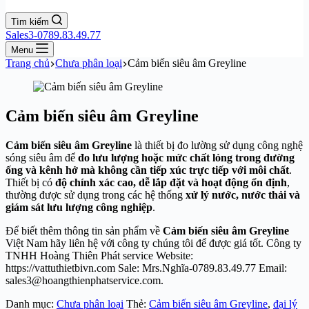
Tìm kiếm
Sales3-0789.83.49.77
Menu
Trang chủ
Chưa phân loại
Cảm biến siêu âm Greyline
Cảm biến siêu âm Greyline
Cảm biến siêu âm Greyline
là thiết bị đo lường sử dụng công nghệ
sóng siêu âm để
đo lưu lượng hoặc mức chất lỏng trong đường
ống và kênh hở mà không cần tiếp xúc trực tiếp với môi chất
.
Thiết bị có
độ chính xác cao, dễ lắp đặt và hoạt động ổn định
,
thường được sử dụng trong các hệ thống
xử lý nước, nước thải và
giám sát lưu lượng công nghiệp
.
Để biết thêm thông tin sản phẩm về
Cảm biến siêu âm Greyline
Việt Nam hãy liên hệ với công ty chúng tôi để được giá tốt. Công ty
TNHH Hoàng Thiên Phát service Website:
https://vattuthietbivn.com Sale: Mrs.Nghĩa-0789.83.49.77 Email:
sales3@hoangthienphatservice.com.
Danh mục:
Chưa phân loại
Thẻ:
Cảm biến siêu âm Greyline
,
đại lý