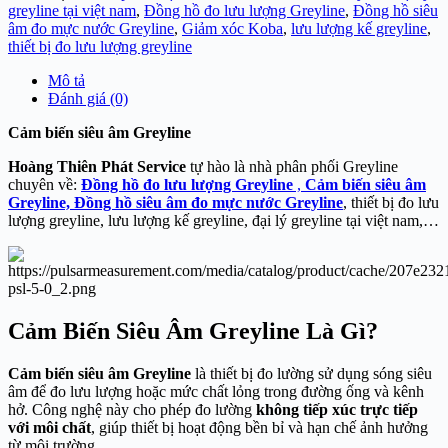
greyline tại việt nam
,
Đồng hồ đo lưu lượng Greyline
,
Đồng hồ siêu
âm đo mực nước Greyline
,
Giảm xóc Koba
,
lưu lượng kế greyline
,
thiết bị đo lưu lượng greyline
Mô tả
Đánh giá (0)
Cảm biến siêu âm Greyline
Hoàng Thiên Phát Service
tự hào là nhà phân phối Greyline
chuyên về:
Đồng hồ đo lưu lượng Greyline
,
Cảm biến siêu âm
Greyline,
Đồng hồ siêu âm đo mực nước Greyline
, thiết bị đo lưu
lượng greyline, lưu lượng kế greyline, đại lý greyline tại việt nam,…
Cảm Biến Siêu Âm Greyline Là Gì?
Cảm biến siêu âm Greyline
là thiết bị đo lường sử dụng sóng siêu
âm để đo lưu lượng hoặc mức chất lỏng trong đường ống và kênh
hở. Công nghệ này cho phép đo lường
không tiếp xúc trực tiếp
với môi chất
, giúp thiết bị hoạt động bền bỉ và hạn chế ảnh hưởng
từ môi trường.