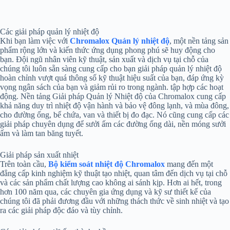
Các giải pháp quản lý nhiệt độ
Khi bạn làm việc với
Chromalox Quản lý nhiệt độ
, một nền tảng sản
phẩm rộng lớn và kiến ​​thức ứng dụng phong phú sẽ huy động cho
bạn. Đội ngũ nhân viên kỹ thuật, sản xuất và dịch vụ tại chỗ của
chúng tôi luôn sẵn sàng cung cấp cho bạn giải pháp quản lý nhiệt độ
hoàn chỉnh vượt quá thông số kỹ thuật hiệu suất của bạn, đáp ứng kỳ
vọng ngân sách của bạn và giảm rủi ro trong ngành. tập hợp các hoạt
động. Nền tảng Giải pháp Quản lý Nhiệt độ của Chromalox cung cấp
khả năng duy trì nhiệt độ vận hành và bảo vệ đông lạnh, và mùa đông,
cho đường ống, bể chứa, van và thiết bị đo đạc. Nó cũng cung cấp các
giải pháp chuyên dụng để sưởi ấm các đường ống dài, nền móng sưởi
ấm và làm tan băng tuyết.
Giải pháp sản xuất nhiệt
Trên toàn cầu,
Bộ kiểm soát nhiệt độ Chromalox
mang đến một
đẳng cấp kinh nghiệm kỹ thuật tạo nhiệt, quan tâm đến dịch vụ tại chỗ
và các sản phẩm chất lượng cao không ai sánh kịp. Hơn ai hết, trong
hơn 100 năm qua, các chuyên gia ứng dụng và kỹ sư thiết kế của
chúng tôi đã phải đương đầu với những thách thức về sinh nhiệt và tạo
ra các giải pháp độc đáo và tùy chỉnh.