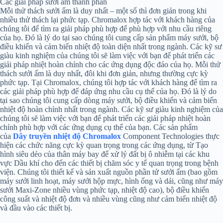
Các giải pháp sưởi ấm thành phần
Mỗi thử thách sưởi ấm là duy nhất – một số thì đơn giản trong khi
nhiều thử thách lại phức tạp. Chromalox hợp tác với khách hàng của
chúng tôi để tìm ra giải pháp phù hợp để phù hợp với nhu cầu riêng
của họ. Đó là lý do tại sao chúng tôi cung cấp sản phẩm máy sưởi, bộ
điều khiển và cảm biến nhiệt độ toàn diện nhất trong ngành. Các kỹ sư
giàu kinh nghiệm của chúng tôi sẽ làm việc với bạn để phát triển các
giải pháp nhiệt hoàn chỉnh cho các ứng dụng độc đáo của họ. Mỗi thử
thách sưởi ấm là duy nhất, đôi khi đơn giản, nhưng thường cực kỳ
phức tạp. Tại Chromalox, chúng tôi hợp tác với khách hàng để tìm ra
các giải pháp phù hợp để đáp ứng nhu cầu cụ thể của họ. Đó là lý do
tại sao chúng tôi cung cấp dòng máy sưởi, bộ điều khiển và cảm biến
nhiệt độ hoàn chỉnh nhất trong ngành. Các kỹ sư giàu kinh nghiệm của
chúng tôi sẽ làm việc với bạn để phát triển các giải pháp nhiệt hoàn
chỉnh phù hợp với các ứng dụng cụ thể của bạn. Các sản phẩm
của
Dây truyền nhiệt độ Chromalox
Component Technologies thực
hiện các chức năng cực kỳ quan trọng trong các ứng dụng, từ Tạo
hình siêu dẻo của thân máy bay để xử lý đất bị ô nhiễm tại các khu
vực Dầu khí cho đến các thiết bị chăm sóc y tế quan trọng trong bệnh
viện. Chúng tôi thiết kế và sản xuất nguồn phần tử sưởi ấm (bao gồm
máy sưởi linh hoạt, máy sưởi hộp mực, hình ống và dải, cũng như máy
sưởi Maxi-Zone nhiều vùng phức tạp, nhiệt độ cao), bộ điều khiển
công suất và nhiệt độ đơn và nhiều vùng cũng như cảm biến nhiệt độ
và đầu vào các thiết bị.