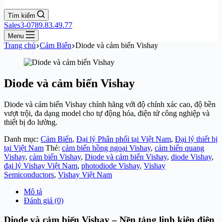
Tìm kiếm
Sales3-0789.83.49.77
Menu
Trang chủ
Cảm Biến
Diode và cảm biến Vishay
Diode và cảm biến Vishay
Diode và cảm biến Vishay chính hãng với độ chính xác cao, độ bền
vượt trội, đa dạng model cho tự động hóa, điện tử công nghiệp và
thiết bị đo lường.
Danh mục:
Cảm Biến
,
Đại lý Phân phối tại Việt Nam
,
Đại lý thiết bị
tại Việt Nam
Thẻ:
cảm biến hồng ngoại Vishay
,
cảm biến quang
Vishay
,
cảm biến Vishay
,
Diode và cảm biến Vishay
,
diode Vishay
,
đại lý Vishay Việt Nam
,
photodiode Vishay
,
Vishay
Semiconductors
,
Vishay Việt Nam
Mô tả
Đánh giá (0)
Diode và cảm biến Vishay – Nền tảng linh kiện điện