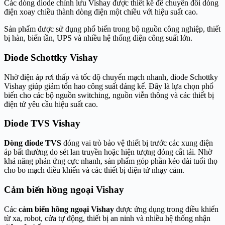
Các dòng diode chỉnh lưu Vishay được thiết kế để chuyển đổi dòng
điện xoay chiều thành dòng điện một chiều với hiệu suất cao.
Sản phẩm được sử dụng phổ biến trong bộ nguồn công nghiệp, thiết
bị hàn, biến tần, UPS và nhiều hệ thống điện công suất lớn.
Diode Schottky Vishay
Nhờ điện áp rơi thấp và tốc độ chuyển mạch nhanh, diode Schottky
Vishay giúp giảm tổn hao công suất đáng kể. Đây là lựa chọn phổ
biến cho các bộ nguồn switching, nguồn viễn thông và các thiết bị
điện tử yêu cầu hiệu suất cao.
Diode TVS Vishay
Dòng diode TVS
đóng vai trò bảo vệ thiết bị trước các xung điện
áp bất thường do sét lan truyền hoặc hiện tượng đóng cắt tải. Nhờ
khả năng phản ứng cực nhanh, sản phẩm góp phần kéo dài tuổi thọ
cho bo mạch điều khiển và các thiết bị điện tử nhạy cảm.
Cảm biến hồng ngoại Vishay
Các
cảm biến hồng ngoại Vishay
được ứng dụng trong điều khiển
từ xa, robot, cửa tự động, thiết bị an ninh và nhiều hệ thống nhận