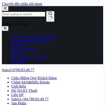
Chuyển đến phần nội dung
Không có kết quả
Chào Mừng Quý Khách Hàng
Chính Sách&Điều Khoản
Giới thiệu
Hổ Trợ Kỷ Thuật
Liên Hệ
Sales3-+84.789.83.49.77
Sản Phẩm
Sales3-0789.83.49.77
Chào Mừng Quý Khách Hàng
Chính Sách&Điều Khoản
Giới thiệu
Hổ Trợ Kỷ Thuật
Liên Hệ
Sales3-+84.789.83.49.77
Sản Phẩm