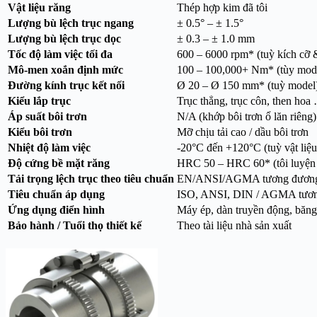
Vật liệu răng
Thép hợp kim đã tôi
Lượng bù lệch trục ngang
± 0.5° – ± 1.5°
Lượng bù lệch trục dọc
± 0.3 – ± 1.0 mm
Tốc độ làm việc tối đa
600 – 6000 rpm* (tuỳ kích cỡ &
Mô-men xoắn định mức
100 – 100,000+ Nm* (tùy mod
Đường kính trục kết nối
Ø 20 – Ø 150 mm* (tuỳ model
Kiểu lắp trục
Trục thẳng, trục côn, then hoa
Áp suất bôi trơn
N/A (khớp bôi trơn ổ lăn riêng)
Kiểu bôi trơn
Mỡ chịu tải cao / dầu bôi trơn
Nhiệt độ làm việc
-20°C đến +120°C (tuỳ vật liệu
Độ cứng bề mặt răng
HRC 50 – HRC 60* (tôi luyện 
Tải trọng lệch trục theo tiêu chuẩn
EN/ANSI/AGMA tương đươn
Tiêu chuẩn áp dụng
ISO, ANSI, DIN / AGMA tươ
Ứng dụng điển hình
Máy ép, dàn truyền động, băng 
Bảo hành / Tuổi thọ thiết kế
Theo tài liệu nhà sản xuất