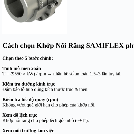
Cách chọn Khớp Nối Răng SAMIFLEX ph
Chọn theo 5 bước chính:
Tính mô-men xoắn
T = (9550 × kW) / rpm → nhân hệ số an toàn 1.5–3 lần tùy tải.
Kiểm tra đường kính trục
Đảm bảo lỗ hub đúng kích thước trục & then.
Kiểm tra tốc độ quay (rpm)
Không vượt quá giới hạn cho phép của khớp nối.
Xem độ lệch trục
Khớp nối răng cho phép lệch góc nhỏ (~±1°).
Xem môi trường làm việc