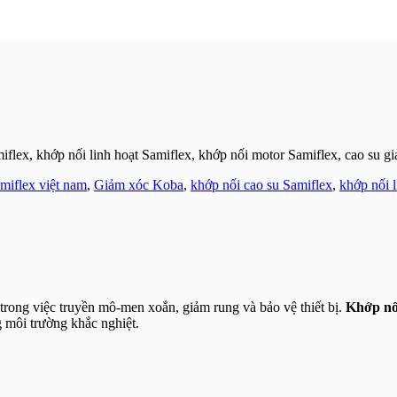
iflex, khớp nối linh hoạt Samiflex, khớp nối motor Samiflex, cao su g
amiflex việt nam
,
Giảm xóc Koba
,
khớp nối cao su Samiflex
,
khớp nối l
 trong việc truyền mô-men xoắn, giảm rung và bảo vệ thiết bị.
Khớp nố
g môi trường khắc nghiệt.