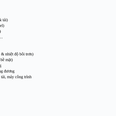
 tải)
el)
)
 …
 & nhiệt độ bôi trơn)
bề mặt)
g
ng đương
tải, máy công trình