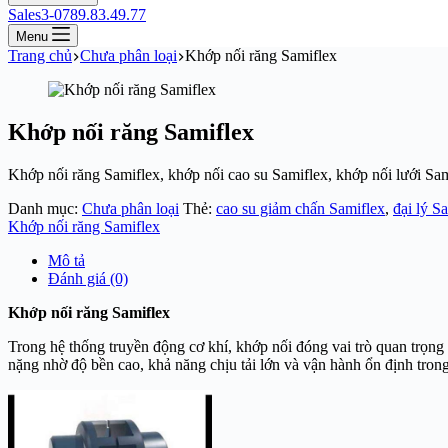
Sales3-0789.83.49.77
Menu
Trang chủ
Chưa phân loại
Khớp nối răng Samiflex
Khớp nối răng Samiflex
Khớp nối răng Samiflex, khớp nối cao su Samiflex, khớp nối lưới Sam
Danh mục:
Chưa phân loại
Thẻ:
cao su giảm chấn Samiflex
,
đại lý S
Khớp nối răng Samiflex
Mô tả
Đánh giá (0)
Khớp nối răng Samiflex
Trong hệ thống truyền động cơ khí, khớp nối đóng vai trò quan trọng
nặng nhờ độ bền cao, khả năng chịu tải lớn và vận hành ổn định tron