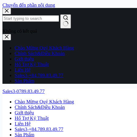
Chuyển đến phần nội dung
Không có kết quả
Chào Mừng Quý Khách Hàng
Chính Sách&Điều Khoản
Giới thiệu
Hổ Trợ Kỷ Thuật
Liên Hệ
Sales3-+84.789.83.49.77
Sản Phẩm
Sales3-0789.83.49.77
Chào Mừng Quý Khách Hàng
Chính Sách&Điều Khoản
Giới thiệu
Hổ Trợ Kỷ Thuật
Liên Hệ
Sales3-+84.789.83.49.77
Sản Phẩm