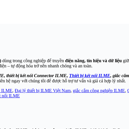
)
dùng trong công nghiệp để truyền
điện năng, tín hiệu và dữ liệu
giữ
 điện – tự động hóa trở nên nhanh chóng và an toàn.
, thiết bị kết nối Connector ILME,
Thiết bị kết nối ILME
, giắc c
n hệ ngay với chúng tôi để được hỗ trợ tư vấn và giá cả hợp lý nhất.
n ILME
,
Đại lý thiết bị ILME Việt Nam
,
giắc cắm công nghiệp ILME
,
ết nối ILME