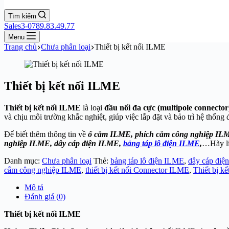
Tìm kiếm
Sales3-0789.83.49.77
Menu
Trang chủ
Chưa phân loại
Thiết bị kết nối ILME
Thiết bị kết nối ILME
Thiết bị kết nối ILME
là loại
đầu nối đa cực (multipole connector
và chịu môi trường khắc nghiệt, giúp việc lắp đặt và bảo trì hệ thống
Để biết thêm thông tin về
ổ cắm ILME, phích cắm công nghiệp ILME
nghiệp ILME, dây cáp điện ILME,
bảng táp lô điện ILME
,
…Hãy liê
Danh mục:
Chưa phân loại
Thẻ:
bảng táp lô điện ILME
,
dây cáp điệ
cắm công nghiệp ILME
,
thiết bị kết nối Connector ILME
,
Thiết bị k
Mô tả
Đánh giá (0)
Thiết bị kết nối ILME