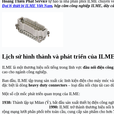
Hoàng Thiên Phát Service
tự hào là nhà phân phối ILME chuyên v
Đại lý thiết bị ILME Việt Nam
, hộp cắm công nghiệp ILME, dây c
Lịch sử hình thành và phát triển của ILM
ILME
là một thương hiệu nổi tiếng trong lĩnh vực
đầu nối điện công
cao cho ngành công nghiệp.
Ban đầu, ILME tập trung sản xuất các linh kiện điện cho máy móc và 
đặc biệt là dòng
heavy duty connectors
– loại đầu nối chịu tải cao 
Một số cột mốc phát triển quan trọng của ILME:
1938:
Thành lập tại Milan (Ý), bắt đầu sản xuất thiết bị điện c
1990:
ILME trở thành thương hiệu nổi bậ
rộng mạng lưới phân phối trên toàn cầu, cung cấp sản phẩm cho hơn