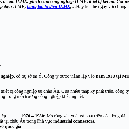
ề:
ổ cắm ILME, phích cắm công nghiệp ILME, thiết bị kết nối Con
áp điện ILME,
bảng táp lô điện ILME
,
…Hãy liên hệ ngay với chúng tôi
E
 nghiệp
, có trụ sở tại Ý. Công ty được thành lập vào
năm 1938 tại Mi
thiết bị công nghiệp tại châu Âu. Qua nhiều thập kỷ phát triển, công
dùng trong môi trường công nghiệp khắc nghiệt.
ông nghiệp.
1970 – 1980:
Mở rộng sản xuất và phát triển
t tại châu Âu trong lĩnh vực
industrial connectors
70 quốc gia
.