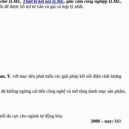
nector ILME,
Thiết bị kết nối ILME
, giắc cắm công nghiệp ILME,
 để được hỗ trợ tư vấn và giá cả hợp lý nhất.
lan, Ý
, với mục tiêu phát triển các giải pháp kết nối điện chất lượng
 ty đã không ngừng cải tiến công nghệ và mở rộng danh mục sản phẩm,
 các dòng đầu nối đa cực cho ngành tự động hóa.
.
2000 – nay:
Mở