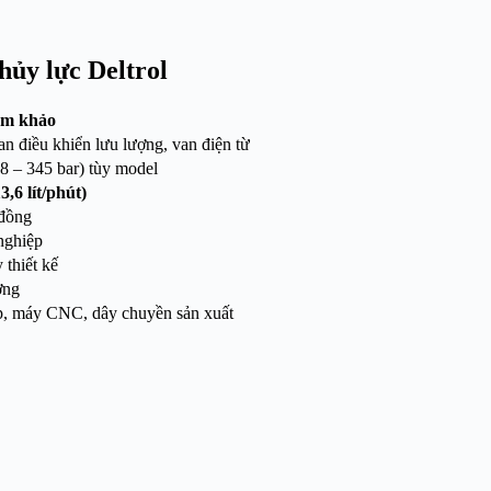
hủy lực Deltrol
ham khảo
an điều khiển lưu lượng, van điện từ
8 – 345 bar) tùy model
,6 lít/phút)
 đồng
nghiệp
 thiết kế
ợng
p, máy CNC, dây chuyền sản xuất