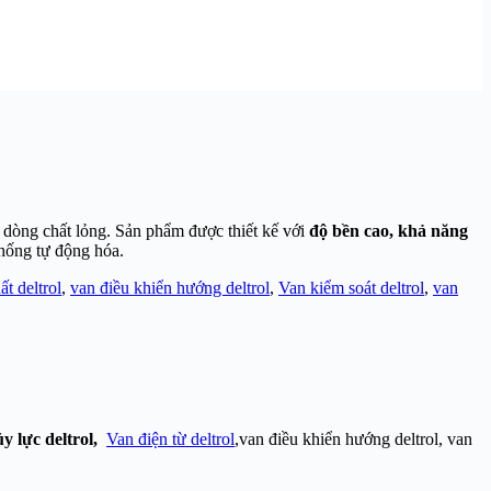
g dòng chất lỏng. Sản phẩm được thiết kế với
độ bền cao, khả năng
hống tự động hóa.
t deltrol
,
van điều khiển hướng deltrol
,
Van kiểm soát deltrol
,
van
ủy lực deltrol,
Van điện từ deltrol
,van điều khiển hướng deltrol, van