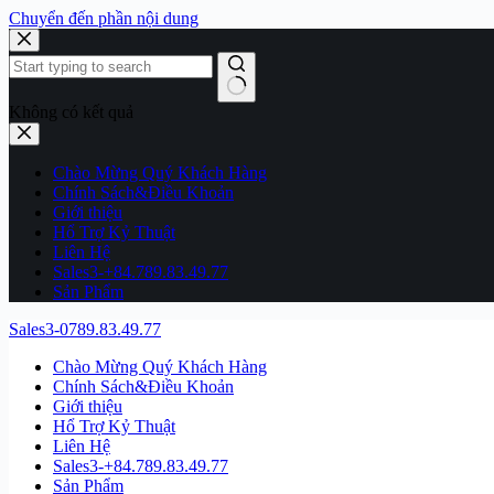
Chuyển đến phần nội dung
Không có kết quả
Chào Mừng Quý Khách Hàng
Chính Sách&Điều Khoản
Giới thiệu
Hổ Trợ Kỷ Thuật
Liên Hệ
Sales3-+84.789.83.49.77
Sản Phẩm
Sales3-0789.83.49.77
Chào Mừng Quý Khách Hàng
Chính Sách&Điều Khoản
Giới thiệu
Hổ Trợ Kỷ Thuật
Liên Hệ
Sales3-+84.789.83.49.77
Sản Phẩm