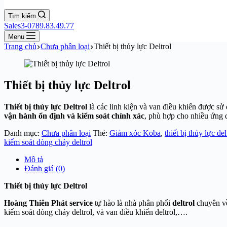
Tìm kiếm
Sales3-0789.83.49.77
Menu
Trang chủ
Chưa phân loại
Thiết bị thủy lực Deltrol
Thiết bị thủy lực Deltrol
Thiết bị thủy lực Deltrol
là các linh kiện và van điều khiển được sử
vận hành ổn định và kiểm soát chính xác
, phù hợp cho nhiều ứng
Danh mục:
Chưa phân loại
Thẻ:
Giảm xóc Koba
,
thiết bị thủy lực del
kiểm soát dòng chảy deltrol
Mô tả
Đánh giá (0)
Thiết bị thủy lực Deltrol
Hoàng Thiên Phát service
tự hào là nhà phân phối
deltrol
chuyên v
kiểm soát dòng chảy deltrol, và van điều khiển deltrol,….