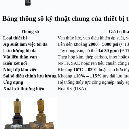
Bảng thông số kỹ thuật chung của thiết bị t
Thông số
Giá trị t
Loại thiết bị
Van thủy lực, van điều khiển áp suất, v
Áp suất làm việc tối đa
Lên đến khoảng
2000 – 5000 psi
(≈ 13
Lưu lượng tối đa
Tùy dòng van, có thể đạt
30 gpm (≈ 113
Vật liệu thân van
Thép hợp kim, thép carbon, inox hoặc
Kiểu kết nối
NPTF, SAE hoặc ren tiêu chuẩn công 
Nhiệt độ làm việc
Khoảng
16°C – 82°C
hoặc cao hơn tùy
Sai số điều chỉnh lưu lượng
Khoảng
±10% – ±15%
tùy dải lưu lư
Ứng dụng
Hệ thống thủy lực công nghiệp, máy é
Xuất xứ thương hiệu
Hoa Kỳ (USA)