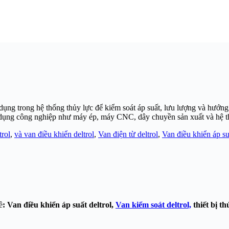
 dụng trong hệ thống thủy lực để kiểm soát áp suất, lưu lượng và hướn
 dụng công nghiệp như máy ép, máy CNC, dây chuyền sản xuất và hệ t
trol
,
và van điều khiển deltrol
,
Van điện từ deltrol
,
Van điều khiển áp suấ
ề
: Van điều khiển áp suất deltrol,
Van kiểm soát deltrol,
thiết bị th