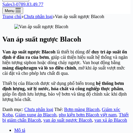
Sales3-0789.83.49.77
Menu
Trang chủ
Chưa phân loại
Van áp suất ngược Blacoh
Van áp suất ngược Blacoh
Van áp suất ngược Blacoh
là thiết bị dùng để
duy trì áp suất ổn
định ở đầu ra của bơm
, giúp cải thiện hiệu suất hệ thống và ngăn
hiện tượng siphon hoặc dòng chảy ngược. Van hoạt động bằng
màng diaphragm và lò xo điều chỉnh
, mở khi áp suất vượt mức
cài đặt và cho phép lưu chất đi qua.
Thiết bị của
Blacoh
được sử dụng phổ biến trong
hệ thống bơm
định lượng, xử lý nước, hóa chất và công nghiệp thực phẩm
,
giúp ổn định lưu lượng, bảo vệ bơm và tăng độ chính xác khi định
lượng hóa chất.
Danh mục:
Chưa phân loại
Thẻ:
Bơm màng Blacoh
,
Giảm xóc
Koba
,
Giảm xung áp Blacoh
,
phụ kiện bơm Blacoh việt nam
,
Thiết
bị giảm chấn Blacoh
,
van áp suất ngược Blacoh
,
van xả áp Blacoh
Mô tả