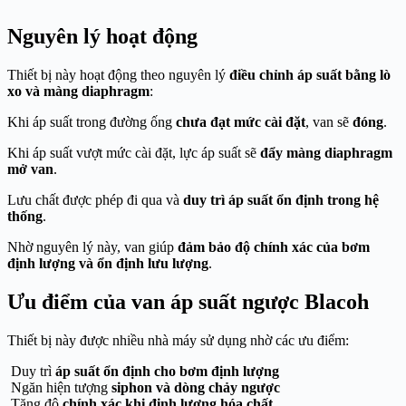
Nguyên lý hoạt động
Thiết bị này hoạt động theo nguyên lý
điều chỉnh áp suất bằng lò
xo và màng diaphragm
:
Khi áp suất trong đường ống
chưa đạt mức cài đặt
, van sẽ
đóng
.
Khi áp suất vượt mức cài đặt, lực áp suất sẽ
đẩy màng diaphragm
mở van
.
Lưu chất được phép đi qua và
duy trì áp suất ổn định trong hệ
thống
.
Nhờ nguyên lý này, van giúp
đảm bảo độ chính xác của bơm
định lượng và ổn định lưu lượng
.
Ưu điểm của van áp suất ngược Blacoh
Thiết bị này được nhiều nhà máy sử dụng nhờ các ưu điểm:
Duy trì
áp suất ổn định cho bơm định lượng
Ngăn hiện tượng
siphon và dòng chảy ngược
Tăng độ
chính xác khi định lượng hóa chất