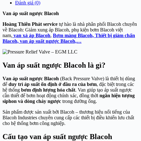
Đánh giá (0)
Van áp suất ngược Blacoh
Hoàng Thiên Phát service
tự hào là nhà phân phối Blacoh chuyên
về Blacoh: Giảm xung áp Blacoh, phụ kiện bơm Blacoh việt
nam,
van xả áp Blacoh
,
Bơm màng Blacoh,
Thiết bị giảm chấn
Blacoh,
van áp suất ngược Blacoh,…
Van áp suất ngược Blacoh là gì?
Van áp suất ngược Blacoh
(Back Pressure Valve) là thiết bị dùng
để
duy trì áp suất ổn định ở đầu ra của bơm
, đặc biệt trong các
hệ thống
bơm định lượng hóa chất
. Van giúp tạo áp suất ngược
cần thiết để bơm hoạt động chính xác, đồng thời
ngăn hiện tượng
siphon và dòng chảy ngược
trong đường ống.
Sản phẩm được sản xuất bởi
Blacoh
– thương hiệu nổi tiếng của
Blacoh Industries
chuyên cung cấp các thiết bị điều khiển lưu chất
cho hệ thống bơm công nghiệp.
Cấu tạo van áp suất ngược Blacoh