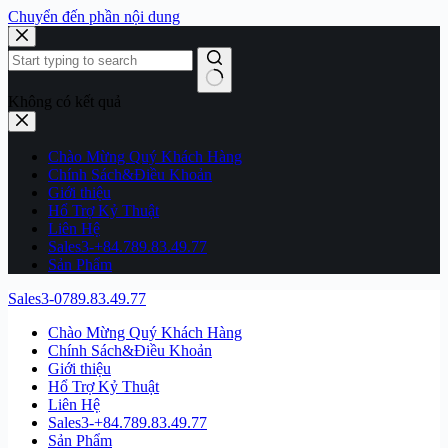
Chuyển đến phần nội dung
Không có kết quả
Chào Mừng Quý Khách Hàng
Chính Sách&Điều Khoản
Giới thiệu
Hổ Trợ Kỷ Thuật
Liên Hệ
Sales3-+84.789.83.49.77
Sản Phẩm
Sales3-0789.83.49.77
Chào Mừng Quý Khách Hàng
Chính Sách&Điều Khoản
Giới thiệu
Hổ Trợ Kỷ Thuật
Liên Hệ
Sales3-+84.789.83.49.77
Sản Phẩm