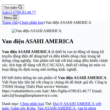
Tìm kiếm
Sales3-0789.83.49.77
Menu
Trang chủ
Chưa phân loại
Van điện ASAHI AMERICA
Van điện ASAHI AMERICA
Van điện ASAHI AMERICA
là thiết bị van tự động sử dụng bộ
truyền động điện để đóng/mở và điều khiển dòng chảy trong hệ
thống công nghiệp. Sản phẩm nổi bật với khả năng điều khiển chính
xác, tích hợp dễ dàng với PLC/SCADA, thiết kế chống ăn mòn và
hoạt động ổn định trong môi trường khắc nghiệt.
Để biết thêm thông tin sản phẩm về
Van điện ASAHI AMERICA
Việt Nam hãy liên hệ với công ty chúng tôi để được giá tốt. Công ty
TNHH Hoàng Thiên Phát service Website:
https://vattuthietbivn.com Sale: Mrs.Nghĩa-0789.83.49.77 Email:
sales3@hoangthienphatservice.com.
Danh mục:
Chưa phân loại
Thẻ:
Đại lý ASAHI AMERICA việt
nam
,
Giảm xóc Koba
,
Van ASAHI AMERICA
,
van bi nhựa