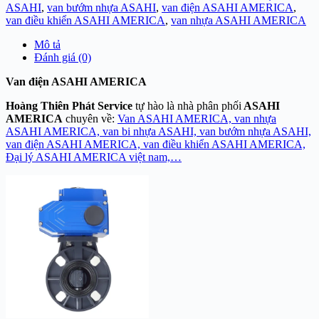
ASAHI
,
van bướm nhựa ASAHI
,
van điện ASAHI AMERICA
,
van điều khiển ASAHI AMERICA
,
van nhựa ASAHI AMERICA
Mô tả
Đánh giá (0)
Van điện ASAHI AMERICA
Hoàng Thiên Phát Service
tự hào là nhà phân phối
ASAHI
AMERICA
chuyên về:
Van ASAHI AMERICA, van nhựa
ASAHI AMERICA, van bi nhựa ASAHI, van bướm nhựa ASAHI,
van điện ASAHI AMERICA, van điều khiển ASAHI AMERICA,
Đại lý ASAHI AMERICA việt nam,…