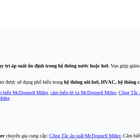
uy trì áp suất ổn định trong hệ thống nước hoặc hơi
. Van giúp giảm
ler được sử dụng phổ biến trong
hệ thống nồi hơi, HVAC, hệ thống 
 biến McDonnell Miller
,
cảm biến từ xa McDonnell Miller
,
Công Tắc 
iller
er
chuyên gia cung cấp:
Công Tắc áp suất McDonnell Miller
, Cảm biế