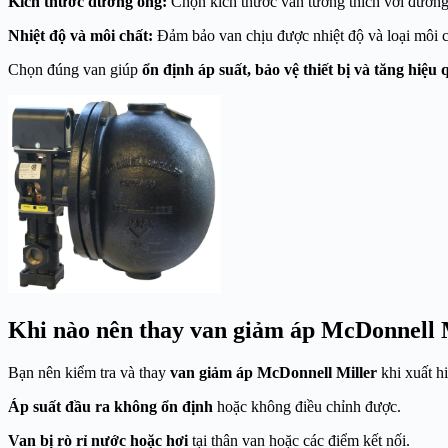
Kích thước đường ống:
Chọn kích thước van tương thích với đư
Nhiệt độ và môi chất:
Đảm bảo van chịu được nhiệt độ và loại môi 
Chọn đúng van giúp
ổn định áp suất, bảo vệ thiết bị và tăng hiệ
Khi nào nên thay van giảm áp McDonnell 
Bạn nên kiểm tra và thay
van giảm áp McDonnell Miller
khi xuất hi
Áp suất đầu ra không ổn định
hoặc không điều chỉnh được.
Van bị rò rỉ nước hoặc hơi
tại thân van hoặc các điểm kết nối.