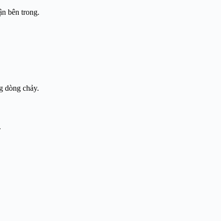
ận bên trong.
ng dòng chảy.
.