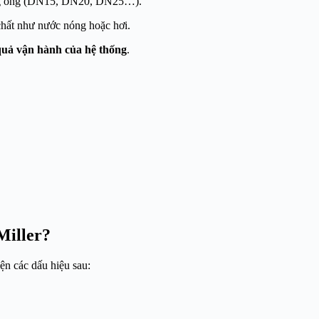
ờng ống (DN15, DN20, DN25…).
chất như nước nóng hoặc hơi.
u quả vận hành của hệ thống
.
Miller?
ện các dấu hiệu sau: