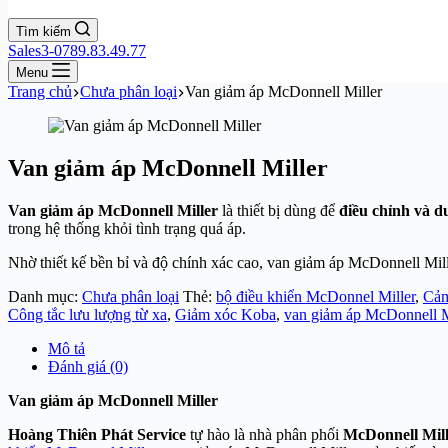
Tìm kiếm
Sales3-0789.83.49.77
Menu
Trang chủ
Chưa phân loại
Van giảm áp McDonnell Miller
Van giảm áp McDonnell Miller
Van giảm áp McDonnell Miller
là thiết bị dùng để
điều chỉnh và d
trong hệ thống khỏi tình trạng quá áp.
Nhờ thiết kế bền bỉ và độ chính xác cao, van giảm áp McDonnell Mil
Danh mục:
Chưa phân loại
Thẻ:
bộ điều khiển McDonnel Miller
,
Cảm
Công tắc lưu lượng từ xa
,
Giảm xóc Koba
,
van giảm áp McDonnell M
Mô tả
Đánh giá (0)
Van giảm áp McDonnell Miller
Hoàng Thiên Phát Service
tự hào là nhà phân phối
McDonnell Mill