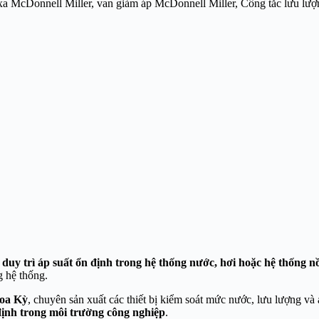
 xa McDonnell Miller, van giảm áp McDonnell Miller, Công tắc lưu lư
 duy trì áp suất ổn định trong hệ thống nước, hơi hoặc hệ thống nồ
g hệ thống.
oa Kỳ
, chuyên sản xuất các thiết bị kiểm soát mức nước, lưu lượng 
định trong môi trường công nghiệp
.