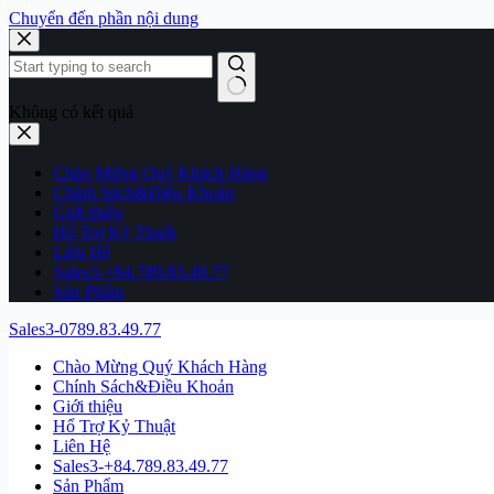
Chuyển đến phần nội dung
Không có kết quả
Chào Mừng Quý Khách Hàng
Chính Sách&Điều Khoản
Giới thiệu
Hổ Trợ Kỷ Thuật
Liên Hệ
Sales3-+84.789.83.49.77
Sản Phẩm
Sales3-0789.83.49.77
Chào Mừng Quý Khách Hàng
Chính Sách&Điều Khoản
Giới thiệu
Hổ Trợ Kỷ Thuật
Liên Hệ
Sales3-+84.789.83.49.77
Sản Phẩm