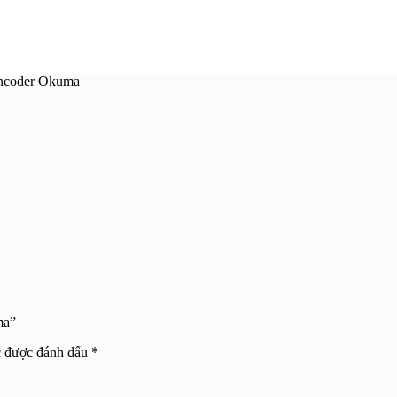
 encoder Okuma
ma”
c được đánh dấu
*