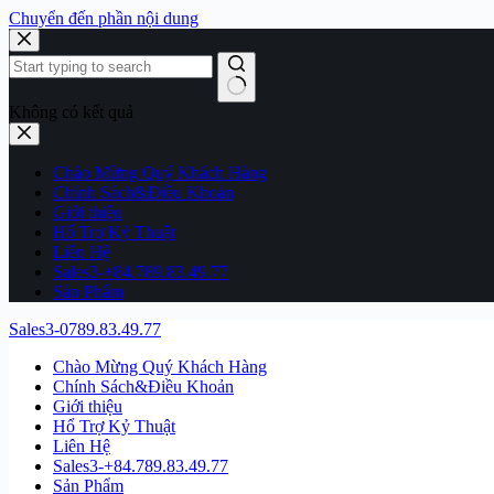
Chuyển đến phần nội dung
Không có kết quả
Chào Mừng Quý Khách Hàng
Chính Sách&Điều Khoản
Giới thiệu
Hổ Trợ Kỷ Thuật
Liên Hệ
Sales3-+84.789.83.49.77
Sản Phẩm
Sales3-0789.83.49.77
Chào Mừng Quý Khách Hàng
Chính Sách&Điều Khoản
Giới thiệu
Hổ Trợ Kỷ Thuật
Liên Hệ
Sales3-+84.789.83.49.77
Sản Phẩm