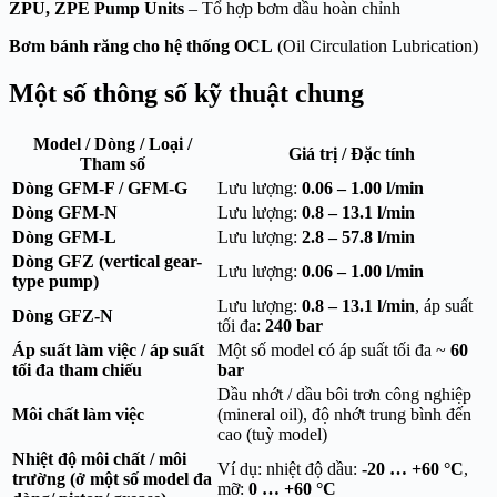
ZPU, ZPE Pump Units
– Tổ hợp bơm dầu hoàn chỉnh
Bơm bánh răng cho hệ thống OCL
(Oil Circulation Lubrication)
Một số thông số kỹ thuật chung
Model / Dòng / Loại /
Giá trị / Đặc tính
Tham số
Dòng GFM-F / GFM-G
Lưu lượng:
0.06 – 1.00 l/min
Dòng GFM-N
Lưu lượng:
0.8 – 13.1 l/min
Dòng GFM-L
Lưu lượng:
2.8 – 57.8 l/min
Dòng GFZ (vertical gear-
Lưu lượng:
0.06 – 1.00 l/min
type pump)
Lưu lượng:
0.8 – 13.1 l/min
, áp suất
Dòng GFZ-N
tối đa:
240 bar
Áp suất làm việc / áp suất
Một số model có áp suất tối đa ~
60
tối đa tham chiếu
bar
Dầu nhớt / dầu bôi trơn công nghiệp
Môi chất làm việc
(mineral oil), độ nhớt trung bình đến
cao (tuỳ model)
Nhiệt độ môi chất / môi
Ví dụ: nhiệt độ dầu:
-20 … +60 °C
,
trường (ở một số model đa
mỡ:
0 … +60 °C