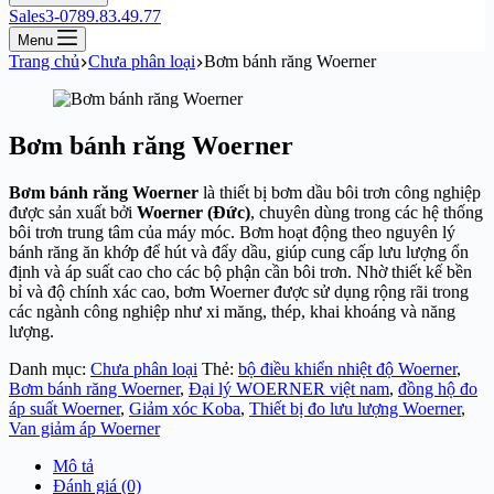
Sales3-0789.83.49.77
Menu
Trang chủ
Chưa phân loại
Bơm bánh răng Woerner
Bơm bánh răng Woerner
Bơm bánh răng Woerner
là thiết bị bơm dầu bôi trơn công nghiệp
được sản xuất bởi
Woerner
(Đức)
, chuyên dùng trong các hệ thống
bôi trơn trung tâm của máy móc. Bơm hoạt động theo nguyên lý
bánh răng ăn khớp để hút và đẩy dầu, giúp cung cấp lưu lượng ổn
định và áp suất cao cho các bộ phận cần bôi trơn. Nhờ thiết kế bền
bỉ và độ chính xác cao, bơm Woerner được sử dụng rộng rãi trong
các ngành công nghiệp như xi măng, thép, khai khoáng và năng
lượng.
Danh mục:
Chưa phân loại
Thẻ:
bộ điều khiển nhiệt độ Woerner
,
Bơm bánh răng Woerner
,
Đại lý WOERNER việt nam
,
đồng hộ đo
áp suất Woerner
,
Giảm xóc Koba
,
Thiết bị đo lưu lượng Woerner
,
Van giảm áp Woerner
Mô tả
Đánh giá (0)