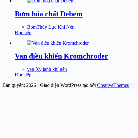
Bơm hóa chất Debem
BơmThủy Lực Khí Nén
Đọc tiếp
Van điều khiển Kromchroder
van Xy lanh khí nén
Đọc tiếp
Bản quyền; 2026 - Giao diện WordPress tạo bởi
CreativeThemes