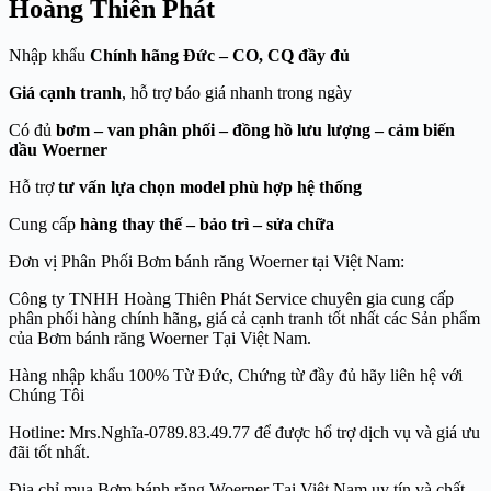
Hoàng Thiên Phát
Nhập khẩu
Chính hãng Đức – CO, CQ đầy đủ
Giá cạnh tranh
, hỗ trợ báo giá nhanh trong ngày
Có đủ
bơm – van phân phối – đồng hồ lưu lượng – cảm biến
dầu Woerner
Hỗ trợ
tư vấn lựa chọn model phù hợp hệ thống
Cung cấp
hàng thay thế – bảo trì – sửa chữa
Đơn vị Phân Phối Bơm bánh răng Woerner tại Việt Nam:
Công ty TNHH Hoàng Thiên Phát Service chuyên gia cung cấp
phân phối hàng chính hãng, giá cả cạnh tranh tốt nhất các Sản phẩm
của Bơm bánh răng Woerner Tại Việt Nam.
Hàng nhập khẩu 100% Từ Đức, Chứng từ đầy đủ hãy liên hệ với
Chúng Tôi
Hotline: Mrs.Nghĩa-0789.83.49.77 để được hổ trợ dịch vụ và giá ưu
đãi tốt nhất.
Địa chỉ mua Bơm bánh răng Woerner Tại Việt Nam uy tín và chất