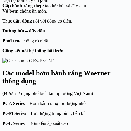
Một bộ bơm đầy đủ gồm:
Cặp bánh răng thép
: tạo lực hút và đẩy dầu.
Vỏ bơm
chống ăn mòn.
Trục dẫn động
nối với động cơ điện.
Đường hút – đẩy dầu
.
Phớt trục
chống rò rỉ dầu.
Cổng kết nối hệ thống bôi trơn
.
Các model bơm bánh răng Woerner
thông dụng
(Được sử dụng phổ biến tại thị trường Việt Nam)
PGA Series
– Bơm bánh răng lưu lượng nhỏ
PGM Series
– Lưu lượng trung bình, bền bỉ
PGL Series
– Bơm dầu áp suất cao