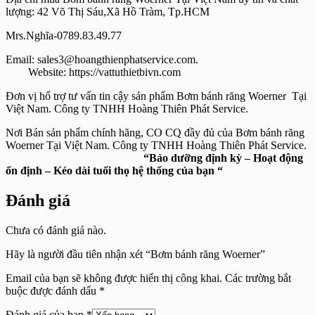
lượng: 42 Võ Thị Sáu,Xã Hồ Tràm, Tp.HCM
Mrs.Nghĩa-0789.83.49.77
Email: sales3@hoangthienphatservice.com.
Website: https://vattuthietbivn.com
Đơn vị hổ trợ tư vấn tin cậy sản phẩm Bơm bánh răng Woerner Tại
Việt Nam. Công ty TNHH Hoàng Thiên Phát Service.
Nơi Bán sản phẩm chính hãng, CO CQ đầy đủ của Bơm bánh răng
Woerner Tại Việt Nam. Công ty TNHH Hoàng Thiên Phát Service.
“Bảo dưỡng định kỳ – Hoạt động
ổn định – Kéo dài tuổi thọ hệ thống của bạn “
Đánh giá
Chưa có đánh giá nào.
Hãy là người đầu tiên nhận xét “Bơm bánh răng Woerner”
Email của bạn sẽ không được hiển thị công khai.
Các trường bắt
buộc được đánh dấu
*
Đánh giá của bạn
*