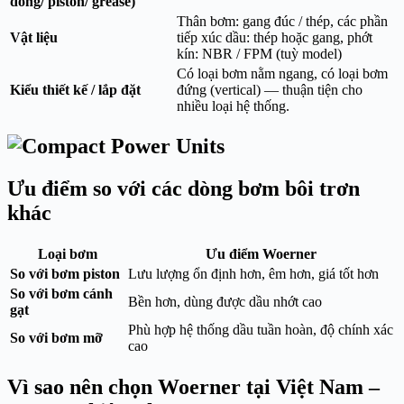
dòng/ piston/ grease)
Thân bơm: gang đúc / thép, các phần
Vật liệu
tiếp xúc dầu: thép hoặc gang, phớt
kín: NBR / FPM (tuỳ model)
Có loại bơm nằm ngang, có loại bơm
Kiểu thiết kế / lắp đặt
đứng (vertical) — thuận tiện cho
nhiều loại hệ thống.
Ưu điểm so với các dòng bơm bôi trơn
khác
Loại bơm
Ưu điểm Woerner
So với bơm piston
Lưu lượng ổn định hơn, êm hơn, giá tốt hơn
So với bơm cánh
Bền hơn, dùng được dầu nhớt cao
gạt
Phù hợp hệ thống dầu tuần hoàn, độ chính xác
So với bơm mỡ
cao
Vì sao nên chọn Woerner tại Việt Nam –