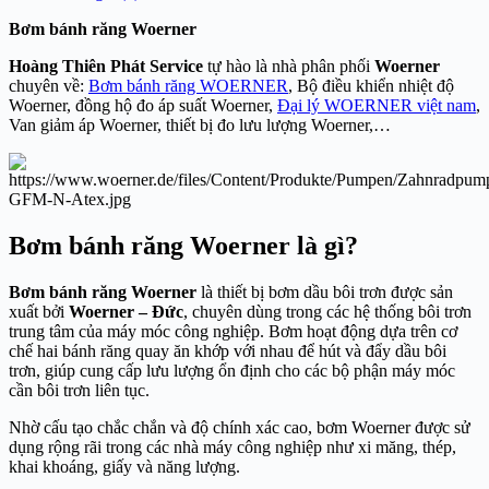
Bơm bánh răng Woerner
Hoàng Thiên Phát Service
tự hào là nhà phân phối
Woerner
chuyên về:
Bơm bánh răng WOERNER
, Bộ điều khiển nhiệt độ
Woerner, đồng hộ đo áp suất Woerner,
Đại lý WOERNER việt nam
,
Van giảm áp Woerner, thiết bị đo lưu lượng Woerner,…
Bơm bánh răng Woerner là gì?
Bơm bánh răng Woerner
là thiết bị bơm dầu bôi trơn được sản
xuất bởi
Woerner
– Đức
, chuyên dùng trong các hệ thống bôi trơn
trung tâm của máy móc công nghiệp. Bơm hoạt động dựa trên cơ
chế hai bánh răng quay ăn khớp với nhau để hút và đẩy dầu bôi
trơn, giúp cung cấp lưu lượng ổn định cho các bộ phận máy móc
cần bôi trơn liên tục.
Nhờ cấu tạo chắc chắn và độ chính xác cao, bơm Woerner được sử
dụng rộng rãi trong các nhà máy công nghiệp như xi măng, thép,
khai khoáng, giấy và năng lượng.